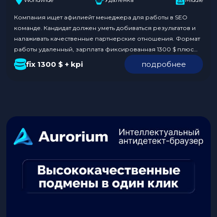
Компания ищет афилиейт менеджера для работы в SEO
команде. Кандидат должен уметь добиваться результатов и
налаживать качественные партнерские отношения. Формат
работы удаленный, зарплата фиксированная 1300 $ плюс
KPI. Команда предлагает возможность поездок на
fix 1300 $ + kpi
подробнее
конференции за счет компании и ненормированный
график. Обязанности: Требования к кандидату: Условия:
Откликнуться по ссылке. В отклике укажите, что нашли
вакансию на…