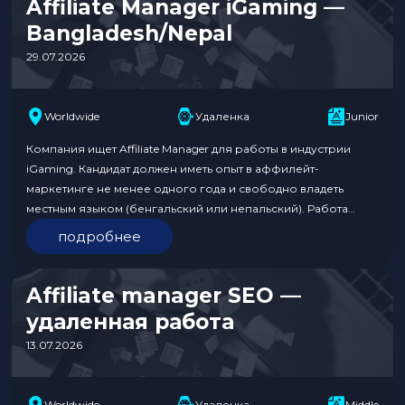
Affiliate Manager iGaming —
Bangladesh/Nepal
29.07.2026
Worldwide
Удаленка
Junior
Компания ищет Affiliate Manager для работы в индустрии
iGaming. Кандидат должен иметь опыт в аффилейт-
маркетинге не менее одного года и свободно владеть
местным языком (бенгальский или непальский). Работа
предполагает 100% комиссионное вознаграждение без
подробнее
фиксированной зарплаты, что дает возможность
неограниченного заработка в зависимости от усилий и
успеха. Формат работы удаленный. Требования к кандидату:
Affiliate manager SEO —
Условия: Откликнуться по…
удаленная работа
13.07.2026
Worldwide
Удаленка
Middle