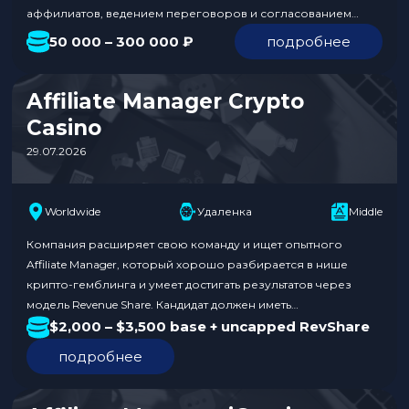
аффилиатов, ведением переговоров и согласованием
условий, подключением партнеров к аккаунту казино и
50 000 – 300 000 ₽
подробнее
контролем запуска. Также необходимо будет оперативно
решать проблемы с трекингом и анализировать метрики.
Уровень зарплаты составляет от 50 000 до 300 000 ₽.
Affiliate Manager Crypto
Обязанности: Требования к…
Casino
29.07.2026
Worldwide
Удаленка
Middle
Компания расширяет свою команду и ищет опытного
Affiliate Manager, который хорошо разбирается в нише
крипто-гемблинга и умеет достигать результатов через
модель Revenue Share. Кандидат должен иметь
подтвержденный опыт работы в крипто-казино или
$2,000 – $3,500 base + uncapped RevShare
гемблинге, активную личную сеть контактов и глубокое
подробнее
понимание ключевых метрик. Работа полностью удаленная,
с окладом от $2,000 до $3,500 плюс неограниченный
RevShare. Обязанности:…