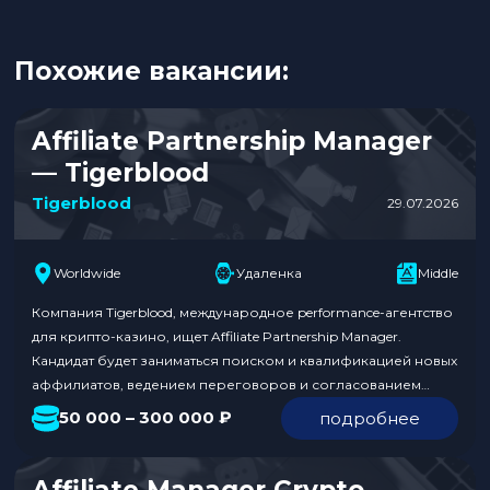
Похожие вакансии:
Affiliate Partnership Manager
— Tigerblood
Tigerblood
29.07.2026
Worldwide
Удаленка
Middle
Компания Tigerblood, международное performance-агентство
для крипто-казино, ищет Affiliate Partnership Manager.
Кандидат будет заниматься поиском и квалификацией новых
аффилиатов, ведением переговоров и согласованием
условий, подключением партнеров к аккаунту казино и
50 000 – 300 000 ₽
подробнее
контролем запуска. Также необходимо будет оперативно
решать проблемы с трекингом и анализировать метрики.
Уровень зарплаты составляет от 50 000 до 300 000 ₽.
Affiliate Manager Crypto