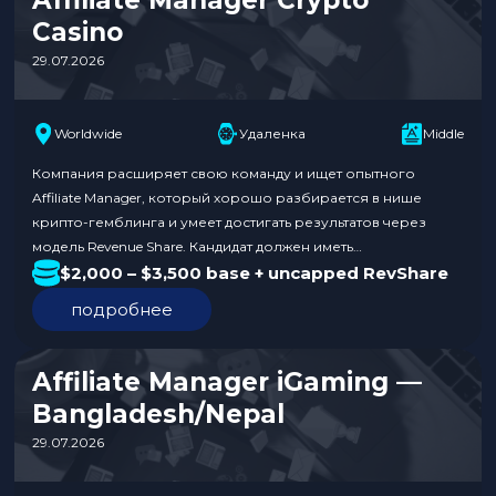
Обязанности: Требования к…
Casino
29.07.2026
Worldwide
Удаленка
Middle
Компания расширяет свою команду и ищет опытного
Affiliate Manager, который хорошо разбирается в нише
крипто-гемблинга и умеет достигать результатов через
модель Revenue Share. Кандидат должен иметь
подтвержденный опыт работы в крипто-казино или
$2,000 – $3,500 base + uncapped RevShare
гемблинге, активную личную сеть контактов и глубокое
подробнее
понимание ключевых метрик. Работа полностью удаленная,
с окладом от $2,000 до $3,500 плюс неограниченный
RevShare. Обязанности:…
Affiliate Manager iGaming —
Bangladesh/Nepal
29.07.2026