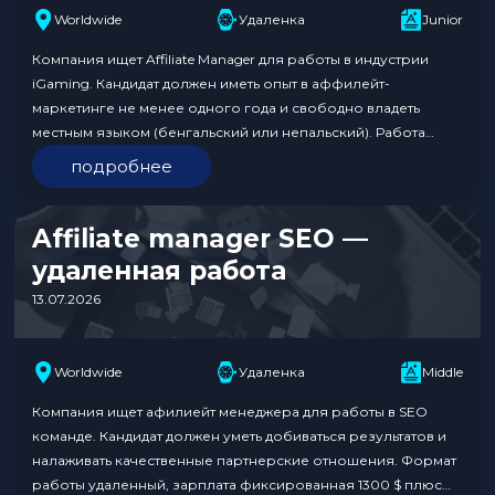
Worldwide
Удаленка
Junior
Компания ищет Affiliate Manager для работы в индустрии
iGaming. Кандидат должен иметь опыт в аффилейт-
маркетинге не менее одного года и свободно владеть
местным языком (бенгальский или непальский). Работа
предполагает 100% комиссионное вознаграждение без
подробнее
фиксированной зарплаты, что дает возможность
неограниченного заработка в зависимости от усилий и
успеха. Формат работы удаленный. Требования к кандидату:
Affiliate manager SEO —
Условия: Откликнуться по…
удаленная работа
13.07.2026
Worldwide
Удаленка
Middle
Компания ищет афилиейт менеджера для работы в SEO
команде. Кандидат должен уметь добиваться результатов и
налаживать качественные партнерские отношения. Формат
работы удаленный, зарплата фиксированная 1300 $ плюс