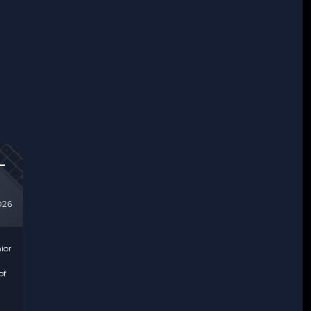
—
026
ior
of