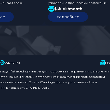
силивает свою
управление процессами платежей и
труктуру, поэтому
оптимизацию финансовых операций.
$3k-5k/month
иалист, который хорошо
Команда предлагает
нее
подробнее
 рынок и сможет стать
конкурентоспособную зарплату в
ом между гео и
диапазоне $3k-5k в месяц. Заявки
мандами. Кандидат
принимаются в течение 23 дней.
ыт работы в iGaming и
Обязанности: Требования к кандидату:
цифики африканского
Условия: Откликнуться по ссылке. В
олностью удаленная, full-
отклике укажите, что нашли вакансию 
рафиком….
Traffnews. Больше…
Удаленка
Mid
ищет Retargeting Manager для построения направления ретаргетинг
ыстраиванием системы ретаргетинга и реактивации пользователей,
жен иметь опыт от 2 лет в iGaming-сфере и успешные кейсы в
ия к кандидату: Откликнуться…