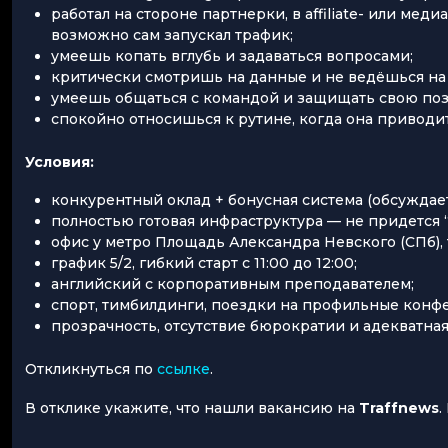
работал на стороне партнерки, в affiliate- или мед
возможно сам запускал трафик;
умеешь копать вглубь и задаваться вопросами;
критически смотришь на данные и не ведёшься н
умеешь общаться с командой и защищать свою по
спокойно относишься к рутине, когда она приводи
Условия:
конкурентный оклад + бонусная система (обсуждае
полностью готовая инфраструктура — не придется 
офис у метро Площадь Александра Невского (СПб),
график 5/2, гибкий старт с 11:00 до 12:00;
английский с корпоративным преподавателем;
спорт, тимбилдинги, поездки на профильные конф
прозрачность, отсутствие бюрократии и адекватная
Откликнуться по
ссылке
.
В отклике укажите, что нашли вакансию на
Traffnews
.