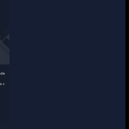
на
dle
а с