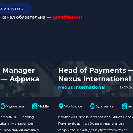
кликнуться
 канал обязательна —
@traffnews!
l Manager
Head of Payments 
 — Африка
Nexus International
Nexus International
13.07.2
Удаленка
Middle
Worldwide
Удаленка
Sen
ародный iGaming-
Компания Nexus International ищет Head 
gional Manager для
Payments для работы в удаленном
е. Компания активно
формате. Кандидат будет отвечать за