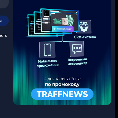
я
осто