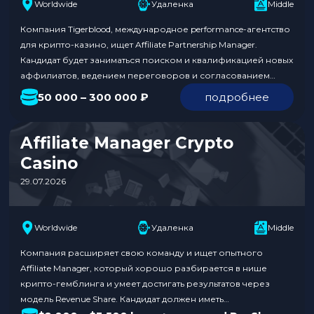
Worldwide
Удаленка
Middle
Компания Tigerblood, международное performance-агентство
для крипто-казино, ищет Affiliate Partnership Manager.
Кандидат будет заниматься поиском и квалификацией новых
аффилиатов, ведением переговоров и согласованием
условий, подключением партнеров к аккаунту казино и
50 000 – 300 000 ₽
подробнее
контролем запуска. Также необходимо будет оперативно
решать проблемы с трекингом и анализировать метрики.
Уровень зарплаты составляет от 50 000 до 300 000 ₽.
Affiliate Manager Crypto
Обязанности: Требования к…
Casino
29.07.2026
Worldwide
Удаленка
Middle
Компания расширяет свою команду и ищет опытного
Affiliate Manager, который хорошо разбирается в нише
крипто-гемблинга и умеет достигать результатов через
модель Revenue Share. Кандидат должен иметь