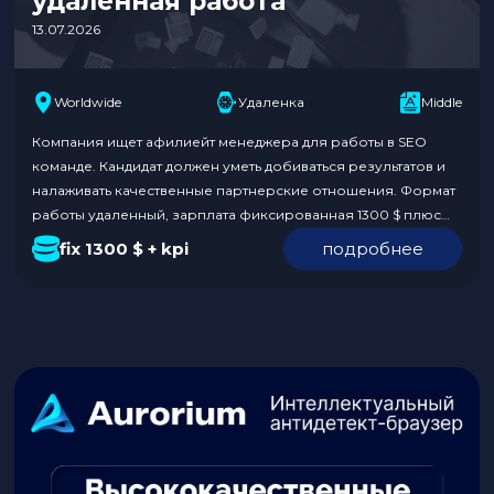
удаленная работа
13.07.2026
Worldwide
Удаленка
Middle
Компания ищет афилиейт менеджера для работы в SEO
команде. Кандидат должен уметь добиваться результатов и
налаживать качественные партнерские отношения. Формат
работы удаленный, зарплата фиксированная 1300 $ плюс
KPI. Команда предлагает возможность поездок на
fix 1300 $ + kpi
подробнее
конференции за счет компании и ненормированный
график. Обязанности: Требования к кандидату: Условия:
Откликнуться по ссылке. В отклике укажите, что нашли
вакансию на…