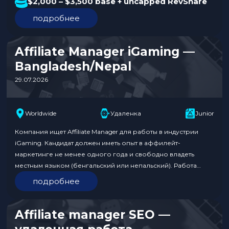
подтвержденный опыт работы в крипто-казино или
$2,000 – $3,500 base + uncapped RevShare
гемблинге, активную личную сеть контактов и глубокое
подробнее
понимание ключевых метрик. Работа полностью удаленная,
с окладом от $2,000 до $3,500 плюс неограниченный
RevShare. Обязанности:…
Affiliate Manager iGaming —
Bangladesh/Nepal
29.07.2026
Worldwide
Удаленка
Junior
Компания ищет Affiliate Manager для работы в индустрии
iGaming. Кандидат должен иметь опыт в аффилейт-
маркетинге не менее одного года и свободно владеть
местным языком (бенгальский или непальский). Работа
предполагает 100% комиссионное вознаграждение без
подробнее
фиксированной зарплаты, что дает возможность
неограниченного заработка в зависимости от усилий и
успеха. Формат работы удаленный. Требования к кандидату:
Affiliate manager SEO —
Условия: Откликнуться по…