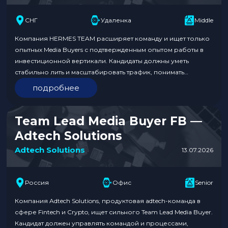
СНГ
Удаленка
Middle
Компания HERMES TEAM расширяет команду и ищет только
опытных Media Buyers с подтвержденным опытом работы в
инвестиционной вертикали. Кандидаты должны уметь
стабильно лить и масштабировать трафик, понимать
специфику инвестиционных офферов и иметь успешный
подробнее
опыт работы с СНГ и Африка GEO. Команда предлагает
высокий фиксированный оклад, прозрачную систему роста
и развития, конкурентный процент от результата и…
Team Lead Media Buyer FB —
Adtech Solutions
Adtech Solutions
13.07.2026
Россия
Офис
Senior
Компания Adtech Solutions, продуктовая adtech-команда в
сфере Fintech и Crypto, ищет сильного Team Lead Media Buyer.
Кандидат должен управлять командой и процессами,