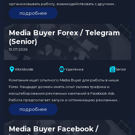
организовывать работу, взаимодействовать с другими
отделами и заниматься аналитикой рекламных кампаний.
подробнее
Важно иметь опыт работы на аналогичной позиции от 1 года,
а также экспертизу в вертикали Crypto. Формат работы —
офис в Нижнем…
Media Buyer Forex / Telegram
(Senior)
13.07.2026
Worldwide
Удаленка
Senior
Компания ищет опытного Media Buyer для работы в нише
Forex. Кандидат должен иметь опыт залива трафика и
масштабирования рекламных кампаний в Facebook Ads.
Работа предполагает запуск и оптимизацию рекламных
кампаний, анализ эффективности и контроль ключевых
подробнее
метрик. Команда предлагает полностью удаленную работу с
гибким графиком и высоким доходом без потолка.
Обязанности: Требования к кандидату: Условия:
Media Buyer Facebook /
Откликнуться…