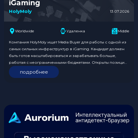
iGaming
HolyMoly
13.07.2026
Worldwide
Удаленка
Middle
Компания HolyMoly ищет Media Buyer для работы с одной из
самых сильных инфраструктур в iGaming. Кандидат должен
быть готов масштабироваться и зарабатывать больше,
работая с неограниченными бюджетами. Открыты позиции
для работы с различными GEO, включая Tier 1, Tier 2 и Tier 3.
подробнее
Команда предлагает поддержку на всех этапах, а также
реальные возможности карьерного роста. Формат…