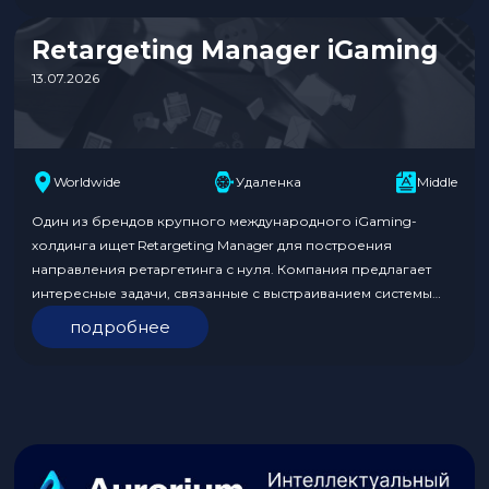
Обязанности: Требования к кандидату: Условия:
Откликнуться по ссылке. В отклике укажите, что нашли
Retargeting Manager iGaming
вакансию на Traffnews. Больше…
13.07.2026
Worldwide
Удаленка
Middle
Один из брендов крупного международного iGaming-
холдинга ищет Retargeting Manager для построения
направления ретаргетинга с нуля. Компания предлагает
интересные задачи, связанные с выстраиванием системы
ретаргетинга и реактивации пользователей, работой с
подробнее
аудиториями, аналитикой и трекингом. Кандидат должен
иметь опыт от 2 лет в iGaming-сфере и успешные кейсы в
Retargeting. Формат работы удалённый. Обязанности:
Требования к кандидату: Откликнуться…