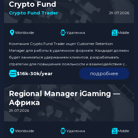
Crypto Fund
Crypto Fund Trader
29.07.2026
Worldwide
Удаленка
Middle
Компания Crypto Fund Trader ищет Customer Retention
Manager для работы в удаленном формате. Кандидат должен
будет заниматься удержанием клиентов, разрабатывать
стратегии для повышения лояльности и взаимодействия с
клиентами. Уровень зарплаты составляет от $16k до $30k в
$16k-30k/year
подробнее
год. Это отличная возможность для профессионалов,
желающих развиваться в сфере криптовалют. Обязанности:
Требования к кандидату: Условия: Откликнуться по ссылке….
Regional Manager iGaming —
Африка
29.07.2026
Worldwide
Удаленка
Middle