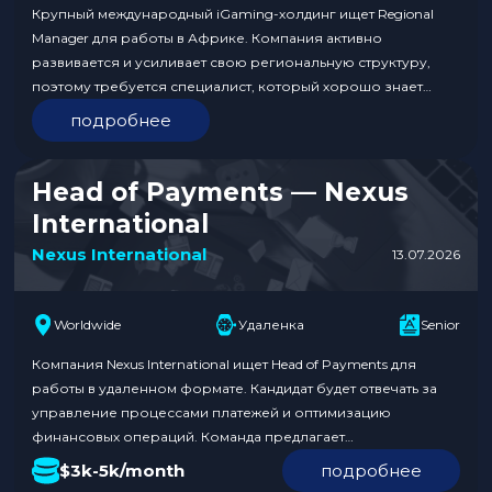
Крупный международный iGaming-холдинг ищет Regional
Manager для работы в Африке. Компания активно
развивается и усиливает свою региональную структуру,
поэтому требуется специалист, который хорошо знает
локальный рынок и сможет стать связующим звеном между
подробнее
гео и глобальными командами. Кандидат должен иметь опыт
работы в iGaming и понимание специфики африканского
рынка. Работа полностью удаленная, full-time с гибким
Head of Payments — Nexus
графиком….
International
Nexus International
13.07.2026
Worldwide
Удаленка
Senior
Компания Nexus International ищет Head of Payments для
работы в удаленном формате. Кандидат будет отвечать за
управление процессами платежей и оптимизацию
финансовых операций. Команда предлагает
конкурентоспособную зарплату в диапазоне $3k-5k в
$3k-5k/month
подробнее
месяц. Заявки принимаются в течение 23 дней.