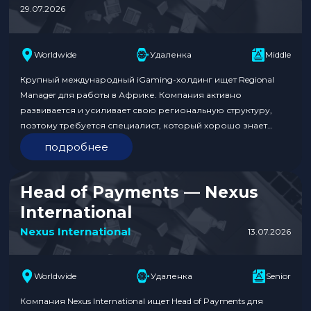
29.07.2026
Worldwide
Удаленка
Middle
Крупный международный iGaming-холдинг ищет Regional
Manager для работы в Африке. Компания активно
развивается и усиливает свою региональную структуру,
поэтому требуется специалист, который хорошо знает
локальный рынок и сможет стать связующим звеном между
подробнее
гео и глобальными командами. Кандидат должен иметь опыт
работы в iGaming и понимание специфики африканского
рынка. Работа полностью удаленная, full-time с гибким
Head of Payments — Nexus
графиком….
International
Nexus International
13.07.2026
Worldwide
Удаленка
Senior
Компания Nexus International ищет Head of Payments для