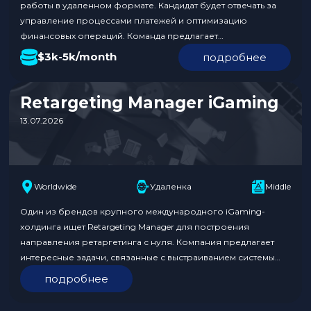
работы в удаленном формате. Кандидат будет отвечать за
управление процессами платежей и оптимизацию
финансовых операций. Команда предлагает
конкурентоспособную зарплату в диапазоне $3k-5k в
$3k-5k/month
подробнее
месяц. Заявки принимаются в течение 23 дней.
Обязанности: Требования к кандидату: Условия:
Откликнуться по ссылке. В отклике укажите, что нашли
Retargeting Manager iGaming
вакансию на Traffnews. Больше…
13.07.2026
Worldwide
Удаленка
Middle
Один из брендов крупного международного iGaming-
холдинга ищет Retargeting Manager для построения
направления ретаргетинга с нуля. Компания предлагает
интересные задачи, связанные с выстраиванием системы
ретаргетинга и реактивации пользователей, работой с
подробнее
аудиториями, аналитикой и трекингом. Кандидат должен
иметь опыт от 2 лет в iGaming-сфере и успешные кейсы в