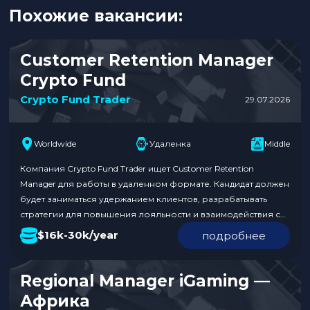
Похожие вакансии:
Customer Retention Manager
Crypto Fund
Crypto Fund Trader
29.07.2026
Worldwide
Удаленка
Middle
Компания Crypto Fund Trader ищет Customer Retention
Manager для работы в удаленном формате. Кандидат должен
будет заниматься удержанием клиентов, разрабатывать
стратегии для повышения лояльности и взаимодействия с
клиентами. Уровень зарплаты составляет от $16k до $30k в
$16k-30k/year
подробнее
год. Это отличная возможность для профессионалов,
желающих развиваться в сфере криптовалют. Обязанности:
Требования к кандидату: Условия: Откликнуться по ссылке….
Regional Manager iGaming —
Африка