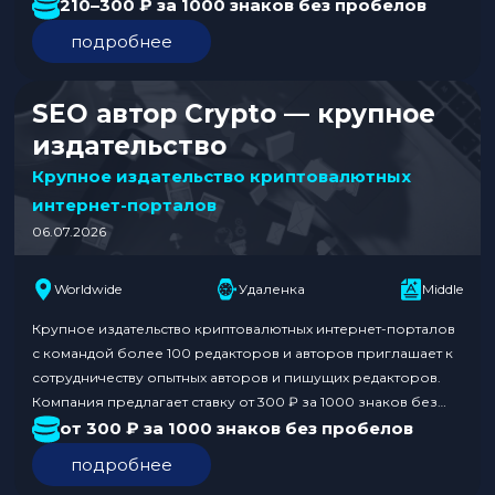
новости, статьи и аналитические материалы о спорте, а
210–300 ₽ за 1000 знаков без пробелов
также обзоры букмекерских компаний. Объем работы
подробнее
может достигать 20 000 знаков в сутки, что подразумевает
долгосрочное сотрудничество без необходимости поиска
новых…
SEO автор Crypto — крупное
издательство
Крупное издательство криптовалютных
интернет-порталов
06.07.2026
Worldwide
Удаленка
Middle
Крупное издательство криптовалютных интернет-порталов
с командой более 100 редакторов и авторов приглашает к
сотрудничеству опытных авторов и пишущих редакторов.
Компания предлагает ставку от 300 ₽ за 1000 знаков без
пробелов, квартальные премии и стабильный поток задач
от 300 ₽ за 1000 знаков без пробелов
без простоев. Кандидат должен иметь опыт написания SEO-
подробнее
статей и хорошо ориентироваться в криптовалютной