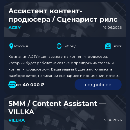
индустрии. Обязанности: Требования к кандидату: Условия:
…
Ассистент контент-
продюсера / Сценарист рилс
ACSY
19.06.2026
Россия
Гибрид
Junior
Компания ACSY ищет ассистента контент-продюсера,
который будет работать в связке с предпринимателем и
контент-продюсером. Ваша задача будет заключаться в
разборе хитов, написании сценариев и понимании, почему
ролики становятся популярными. Вы получите
от 40 000 ₽
подробнее
возможность вырасти до самостоятельного контент-
продюсера по результатам работы. Ожидается полная
занятость в гибридном формате с зарплатой от 40 000 ₽.
SMM / Content Assistant —
Обязанности: Требования к кандидату:…
VILLKA
VILLKA
19.06.2026