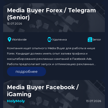
а также экспертизу в вертикали Crypto. Формат работы —
офис в Нижнем…
Media Buyer Forex / Telegram
(Senior)
13.07.2026
Worldwide
Удаленка
Senior
Компания ищет опытного Media Buyer для работы в нише
Forex. Кандидат должен иметь опыт залива трафика и
масштабирования рекламных кампаний в Facebook Ads.
Работа предполагает запуск и оптимизацию рекламных
кампаний, анализ эффективности и контроль ключевых
подробнее
метрик. Команда предлагает полностью удаленную работу с
гибким графиком и высоким доходом без потолка.
Обязанности: Требования к кандидату: Условия:
Media Buyer Facebook /
Откликнуться…
iGaming
HolyMoly
13.07.2026