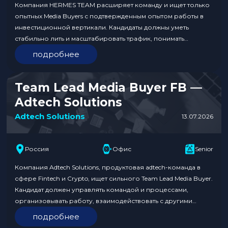
Компания HERMES TEAM расширяет команду и ищет только
опытных Media Buyers с подтвержденным опытом работы в
инвестиционной вертикали. Кандидаты должны уметь
стабильно лить и масштабировать трафик, понимать
специфику инвестиционных офферов и иметь успешный
подробнее
опыт работы с СНГ и Африка GEO. Команда предлагает
высокий фиксированный оклад, прозрачную систему роста
и развития, конкурентный процент от результата и…
Team Lead Media Buyer FB —
Adtech Solutions
Adtech Solutions
13.07.2026
Россия
Офис
Senior
Компания Adtech Solutions, продуктовая adtech-команда в
сфере Fintech и Crypto, ищет сильного Team Lead Media Buyer.
Кандидат должен управлять командой и процессами,
организовывать работу, взаимодействовать с другими
отделами и заниматься аналитикой рекламных кампаний.
подробнее
Важно иметь опыт работы на аналогичной позиции от 1 года,