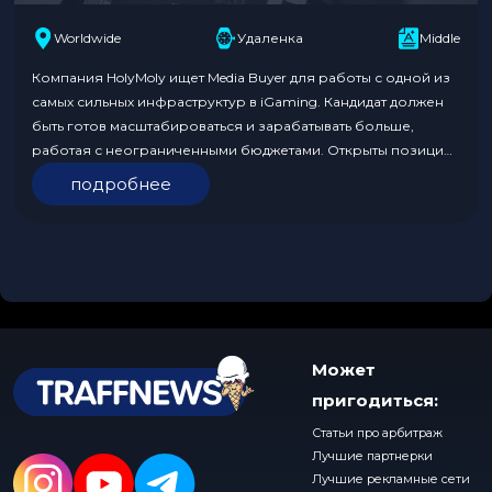
Worldwide
Удаленка
Middle
Компания HolyMoly ищет Media Buyer для работы с одной из
самых сильных инфраструктур в iGaming. Кандидат должен
быть готов масштабироваться и зарабатывать больше,
работая с неограниченными бюджетами. Открыты позиции
для работы с различными GEO, включая Tier 1, Tier 2 и Tier 3.
подробнее
Команда предлагает поддержку на всех этапах, а также
реальные возможности карьерного роста. Формат…
Может
пригодиться:
Статьи про арбитраж
Лучшие партнерки
Лучшие рекламные сети