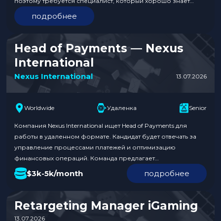
поэтому требуется специалист, который хорошо знает
локальный рынок и сможет стать связующим звеном между
подробнее
гео и глобальными командами. Кандидат должен иметь опыт
работы в iGaming и понимание специфики африканского
рынка. Работа полностью удаленная, full-time с гибким
Head of Payments — Nexus
графиком….
International
Nexus International
13.07.2026
Worldwide
Удаленка
Senior
Компания Nexus International ищет Head of Payments для
работы в удаленном формате. Кандидат будет отвечать за
управление процессами платежей и оптимизацию
финансовых операций. Команда предлагает
конкурентоспособную зарплату в диапазоне $3k-5k в
$3k-5k/month
подробнее
месяц. Заявки принимаются в течение 23 дней.
Обязанности: Требования к кандидату: Условия:
Откликнуться по ссылке. В отклике укажите, что нашли
Retargeting Manager iGaming
вакансию на Traffnews. Больше…
13.07.2026