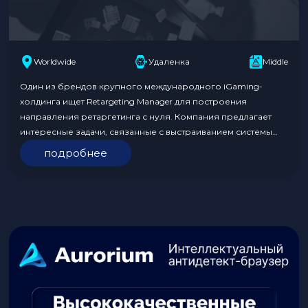
Worldwide
Удаленка
Middle
Один из брендов крупного международного iGaming-
холдинга ищет Retargeting Manager для построения
направления ретаргетинга с нуля. Компания предлагает
интересные задачи, связанные с выстраиванием системы
ретаргетинга и реактивации пользователей, работой с
подробнее
аудиториями, аналитикой и трекингом. Кандидат должен
иметь опыт от 2 лет в iGaming-сфере и успешные кейсы в
Retargeting. Формат работы удалённый. Обязанности:
Требования к кандидату: Откликнуться…