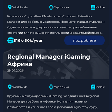
Worldwide
Удаленка
Middle
Компания Crypto Fund Trader ищет Customer Retention
Manager для работы в удаленном формате. Кандидат должен
будет заниматься удержанием клиентов, разрабатывать
стратегии для повышения лояльности и взаимодействия с
клиентами. Уровень зарплаты составляет от $16k до $30k в
$16k-30k/year
подробнее
год. Это отличная возможность для профессионалов,
желающих развиваться в сфере криптовалют. Обязанности:
Требования к кандидату: Условия: Откликнуться по ссылке….
Regional Manager iGaming —
Африка
29.07.2026
Worldwide
Удаленка
Middle
Крупный международный iGaming-холдинг ищет Regional
Manager для работы в Африке. Компания активно
развивается и усиливает свою региональную структуру,