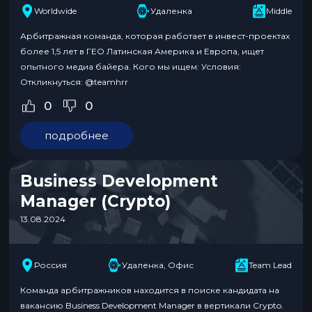
Worldwide
Удаленка
Middle
Арбитражная команда, которая работает в инвест-проектах
более 1,5 лет в ГЕО Латинская Америка и Европа, ищет
опытного медиа байера. Кого мы ищем: Условия:
Откликнуться: @teamhrr
0
0
подробнее
Business Development
Manager (Crypto)
13.08.2024
Россия
Удаленка, Офис
Team Lead
Команда арбитражников находится в поиске кандидата на
вакансию Business Development Manager в вертикали Crypto.