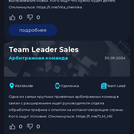
выстраивания новых. Кого ищут Что нужно будет делать
Откликнуться: https://t.me/Vita_chernika
0
0
подробнее
Team Leader Sales
Арбитражная команда
30.09.2024
Worldwide
Удаленка
Team Lead
Одна из самых крупных приватных арбитражных команд в
связи с расширением ищет руководителя отдела
обработки трафика с опытом на испаноговорящие страны.
Кого ищут: Условия: Откликнуться: https://t.me/TLM_HR
0
0