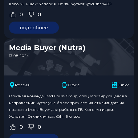
Кого мы ищем: Условия: Откликнуться: @Rushan4551
0
0
подробнее
Media Buyer (Nutra)
13.08.2024
Россия
Офис
Junior
Опытная команда Lead House Group, специализирующаяся в
направлении нутра уже более трех лет, ищет кандидата на
позицию Media Buyer для работы с FB. Кого мы ищем:
Условия: Откликнуться: @hr_lhg_spb
0
0