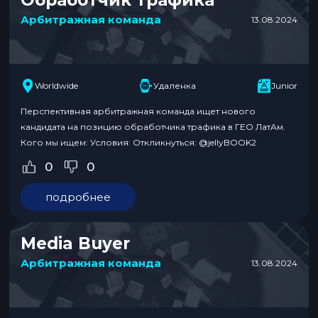
Арбитражная команда
13.08.2024
Worldwide
Удаленка
Junior
Перспективная арбитражная команда ищет нового
кандидата на позицию обработчика трафика в ГЕО ЛатАм.
Кого мы ищем: Условия: Откликнуться: @jellyBOOK2
0
0
подробнее
Media Buyer
Арбитражная команда
13.08.2024