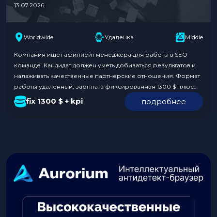
13.07.2026
Worldwide
Удаленка
Middle
Компания ищет афилиейт менеджера для работы в SEO
команде. Кандидат должен уметь добиваться результатов и
налаживать качественные партнерские отношения. Формат
работы удаленный, зарплата фиксированная 1300 $ плюс
KPI. Команда предлагает возможность поездок на
fix 1300 $ + kpi
подробнее
конференции за счет компании и ненормированный
график. Обязанности: Требования к кандидату: Условия:
Откликнуться по ссылке. В отклике укажите, что нашли
вакансию на…