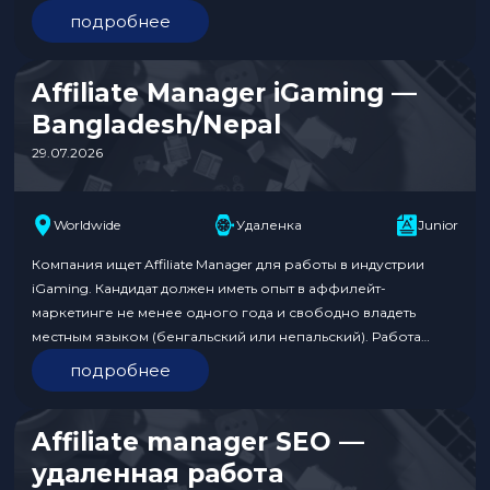
гемблинге, активную личную сеть контактов и глубокое
подробнее
понимание ключевых метрик. Работа полностью удаленная,
с окладом от $2,000 до $3,500 плюс неограниченный
RevShare. Обязанности:…
Affiliate Manager iGaming —
Bangladesh/Nepal
29.07.2026
Worldwide
Удаленка
Junior
Компания ищет Affiliate Manager для работы в индустрии
iGaming. Кандидат должен иметь опыт в аффилейт-
маркетинге не менее одного года и свободно владеть
местным языком (бенгальский или непальский). Работа
предполагает 100% комиссионное вознаграждение без
подробнее
фиксированной зарплаты, что дает возможность
неограниченного заработка в зависимости от усилий и
успеха. Формат работы удаленный. Требования к кандидату:
Affiliate manager SEO —
Условия: Откликнуться по…
удаленная работа