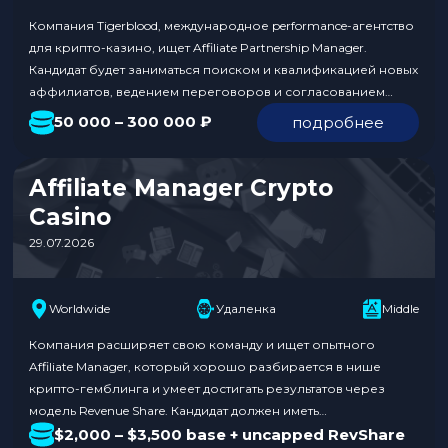
Компания Tigerblood, международное performance-агентство
для крипто-казино, ищет Affiliate Partnership Manager.
Кандидат будет заниматься поиском и квалификацией новых
аффилиатов, ведением переговоров и согласованием
условий, подключением партнеров к аккаунту казино и
50 000 – 300 000 ₽
подробнее
контролем запуска. Также необходимо будет оперативно
решать проблемы с трекингом и анализировать метрики.
Уровень зарплаты составляет от 50 000 до 300 000 ₽.
Affiliate Manager Crypto
Обязанности: Требования к…
Casino
29.07.2026
Worldwide
Удаленка
Middle
Компания расширяет свою команду и ищет опытного
Affiliate Manager, который хорошо разбирается в нише
крипто-гемблинга и умеет достигать результатов через
модель Revenue Share. Кандидат должен иметь
подтвержденный опыт работы в крипто-казино или
$2,000 – $3,500 base + uncapped RevShare