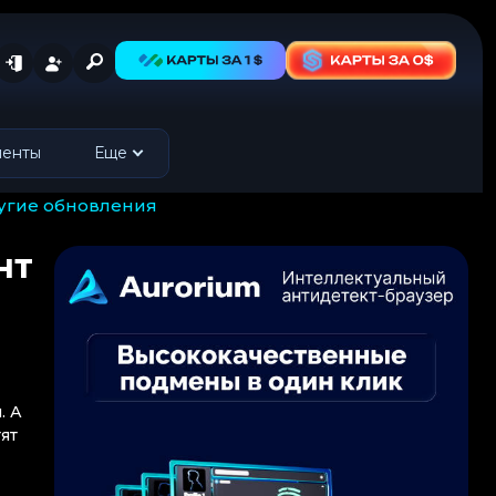
менты
Еще
ругие обновления
нт
. А
ят