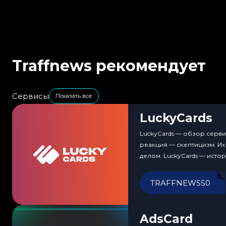
Traffnews рекомендует
Сервисы
Показать все
LuckyCards
LuckyCards — обзор серви
реакция — скептицизм. Их
делом. LuckyCards — исто
TRAFFNEWS50
AdsCard