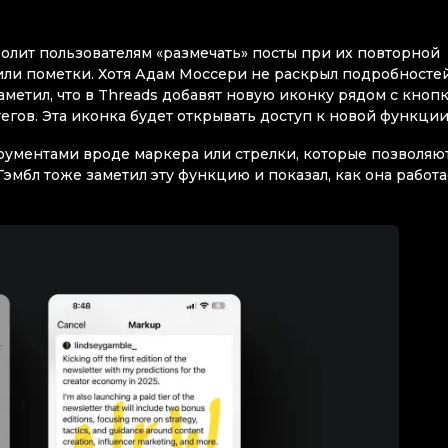
волит пользователям «размечать» посты при их повторной
или пометки. Хотя Адам Моссери не раскрыл подробносте
аметил, что в Threads добавят новую иконку рядом с кноп
егов. Эта иконка будет открывать доступ к новой функции
трументами вроде маркера или стрелки, которые позволяю
эмбл тоже заметил эту функцию и показал, как она работа