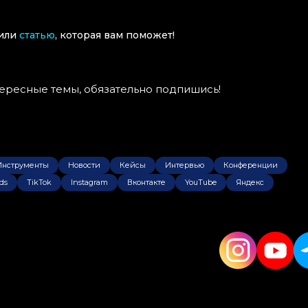
вили
статью
, которая вам поможет!
тересные темы, обязательно подпишись!
Инструменты
Новости
Кейсы
Интервью
Конференции
ds
TikTok
Instagram
Вконтакте
YouTube
Яндекс