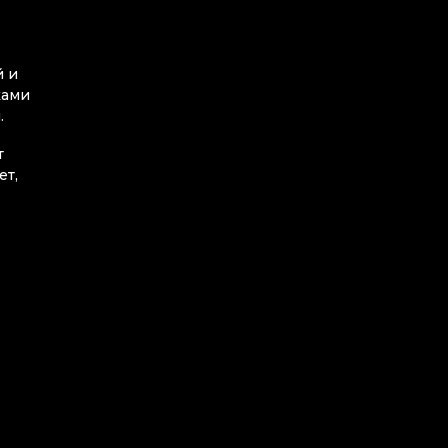
й и
ками
.
т
ет,