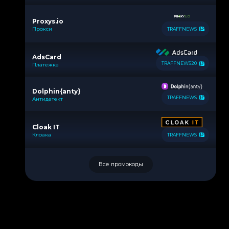
Proxys.io
Прокси
TRAFFNEWS
AdsCard
TRAFFNEWS20
Платежка
Dolphin{anty}
TRAFFNEWS
Антидетект
Cloak IT
Клоака
TRAFFNEWS
Все промокоды