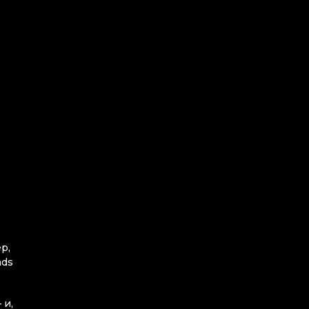
р,
ads
 и,