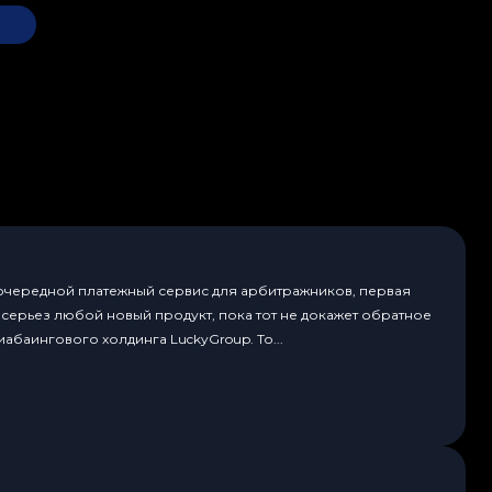
 очередной платежный сервис для арбитражников, первая
всерьез любой новый продукт, пока тот не докажет обратное
абаингового холдинга LuckyGroup. То...