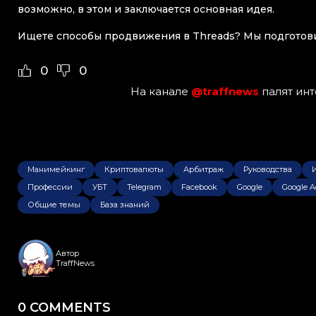
возможно, в этом и заключается основная идея.
Ищете способы продвижения в Threads? Мы подгото
0
0
На канале
@traffnews
палят ин
Манимейкинг
Криптовалюты
Арбитраж
Руководства
Профессии
УБТ
Telegram
Facebook
Google
Google A
Общие темы
База знаний
Автор
TraffNews
0 COMMENTS