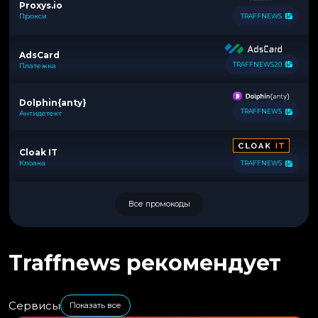
Proxys.io
Прокси
TRAFFNEWS
AdsCard
TRAFFNEWS20
Платежка
Dolphin{anty}
TRAFFNEWS
Антидетект
Cloak IT
Клоака
TRAFFNEWS
Все промокоды
Traffnews рекомендует
Сервисы
Показать все