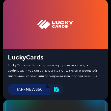
LuckyCards
LuckyCards — обзор сервиса виртуальных карт для
арбитражников Когда на рынке появляется очередной
платежный сервис для арбитражников, первая реакция —
скептицизм. Их уже было столько, что в какой-то момент
перестаешь воспринимать всерьез любой новый продукт,
TRAFFNEWS50
пока тот не докажет обратное делом. LuckyCards — история
несколько другая. Сервис вырос из внутренней
потребности медиабаингового холдинга LuckyGroup. То...