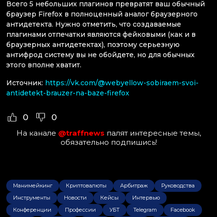
Всего 5 небольших плагинов превратят ваш обычный
браузер Firefox в полноценный аналог браузерного
антидетекта. Нужно отметить, что создаваемые
плагинами отпечатки являются фейковыми (как и в
браузерных антидетектах), поэтому серьезную
антифрод систему вы не обойдете, но для обычных
этого вполне хватит.
Источник:
https://vk.com/@webyellow-sobiraem-svoi-
antidetekt-brauzer-na-baze-firefox
0
0
На канале
@traffnews
палят интересные темы,
обязательно подпишись!
Манимейкинг
Криптовалюты
Арбитраж
Руководства
Инструменты
Новости
Кейсы
Интервью
Конференции
Профессии
УБТ
Telegram
Facebook