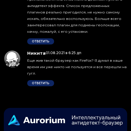
антидетект эффекта. Список предложенных
плагинов реально пригодился, не нужно самому
искать, обязательно воспользуюсь. Больше всего
заинтересовал плагин для подмены геолокации,
начну, пожалуй, с его установки.
ОТВЕТИТЬ
Никита
:
01.08.2021 в 6:25 дп
Еще жив такой браузер как FireFox? Я думал в наше
время им уже никто не пользуется и все перешли на
гугл.
ОТВЕТИТЬ