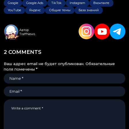
Google
Google Ads
TikTok
Instagram
Вконтакте
YouTube
Яндекс
Общие темы
База знаний
Автор
TraffNews
2 COMMENTS
Ваш адрес email не будет опубликован.
Обязательные
поля помечены
*