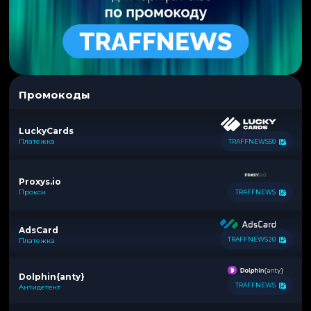
Промокоды
LuckyCards
Платежка
TRAFFNEWS50
Proxys.io
Прокси
TRAFFNEWS
AdsCard
TRAFFNEWS20
Платежка
Dolphin{anty}
TRAFFNEWS
Антидетект