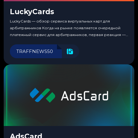
LuckyCards
LuckyCards — обзор сервиса виртуальных карт для
арбитражников Когда на рынке появляется очередной
платежный сервис для арбитражников, первая реакция —
скептицизм. Их уже было столько, что в какой-то момент
перестаешь воспринимать всерьез любой новый продукт,
TRAFFNEWS50
пока тот не докажет обратное делом. LuckyCards — история
несколько другая. Сервис вырос из внутренней
потребности медиабаингового холдинга LuckyGroup. То...
AdsCard