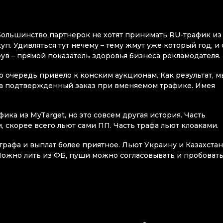
 Большинство партнерок не хотят принимать RU-трафик из
п. Удивляться тут нечему – тему жмут уже который год, и 
ув – прямой показатель здоровья бизнеса рекламодателя.
ю очередь привело к конским аукционам. Как результат, м
за подтвержденный заказ при вменяемом трафике. Имея
ика из MyTarget, но это совсем другая история. Часть
скорее всего льют сами ПП. Часть трафа льют клоаками.
трафа и выплат более приятное. Льют Украину и Казахстан
ожно лить из ФБ, пуши можно согласовывать и пробовать