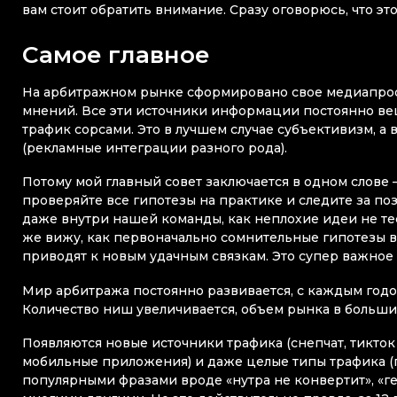
вам стоит обратить внимание. Сразу оговорюсь, что э
Самое главное
На арбитражном рынке сформировано свое медиапрост
мнений. Все эти источники информации постоянно веща
трафик сорсами. Это в лучшем случае субъективизм, а
(рекламные интеграции разного рода).
Потому мой главный совет заключается в одном слове 
проверяйте все гипотезы на практике и следите за по
даже внутри нашей команды, как неплохие идеи не тес
же вижу, как первоначально сомнительные гипотезы в
приводят к новым удачным связкам. Это супер важное 
Мир арбитража постоянно развивается, с каждым годо
Количество ниш увеличивается, объем рынка в большин
Появляются новые источники трафика (снепчат, тикток 
мобильные приложения) и даже целые типы трафика (пуш
популярными фразами вроде «нутра не конвертит», «ге