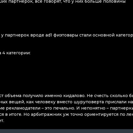
х партнерок, все говорят, что у них больше половины
, у партнерок вроде ad1 физтовары стали основной катего
 4 категории:
т объема получило именно кидалово. Не счесть сколько б
нных вещей, как человеку вместо шуруповерта прислали н
ие рекламодатели – это печально. И непонятно – партнерк
ся в итоге. Но арбитражник уж точно ориентируется по ле
т.