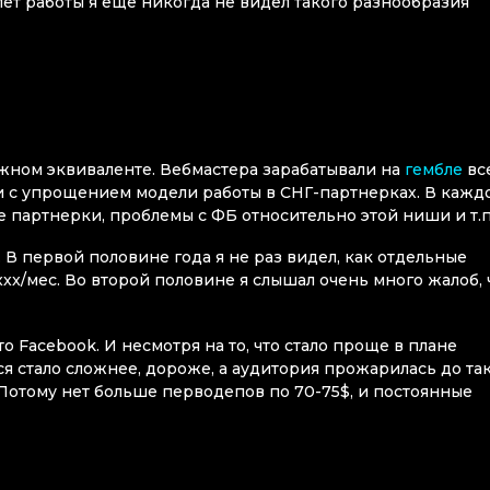
лет работы я еще никогда не видел такого разнообразия
ежном эквиваленте. Вебмастера зарабатывали на
гембле
все
 с упрощением модели работы в СНГ-партнерках. В кажд
 партнерки, проблемы с ФБ относительно этой ниши и т.п
. В первой половине года я не раз видел, как отдельные
x/мес. Во второй половине я слышал очень много жалоб, 
то Facebook. И несмотря на то, что стало проще в плане
я стало сложнее, дороже, а аудитория прожарилась до та
 Потому нет больше перводепов по 70-75$, и постоянные