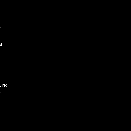
с
ы
, по
.