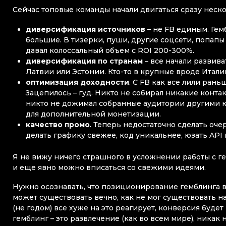
Сейчас топовые команды начали двигаться сразу неск
диверсификация источников
– не FB единым. Гем
большие. В тизерки, пуши, другие соцсети, попапы 
давал колоссальный объем с ROI 200-300%.
диверсификация по странам
– все начали развив
Латвии или Эстонии. Кто-то в крупные вроде Итали
оптимизация доходности
. С FB как все лили ран
Зацепилось – гуд. Никто не собирал никакие контак
никто не дожимал собранные аудитории другими к
для дополнительной монетизации.
качество промо
. Теперь недостаточно сделать о
делать графику свежее, код уникальнее, юзать API
Я не вижу ничего страшного в усложнении работы с гем
и еще явно можно вписаться со свежими идеями.
Нужно осознавать, что позиционирование гемблинга в 
может существовать вечно, как не мог существовать 
(не годом) все хуже на это реагирует, конверсия буде
гемблинг – это развлечение (как во всем мире), никак 