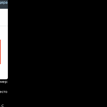
мер:
есто
 С