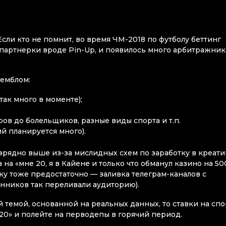
Если кто не помнит, во время ЧМ-2018 по футболу беттинг
 партнерки вроде Pin-Up, и появилось много арбитражник
гемблом:
так много в моменте);
ов до болельщиков, разные виды спорта и т.п.
й планируется много).
изрядно выше из-за мислидных схем по заработку в креати
на «мне 20, я в Кайене и только что обманул казино на 50
ку тоже предостаточно — заливка телеграм-каналов с
нников так переливали аудиторию).
ой темой, основанной на реальных данных, то ставки на спо
020» и полейте на перводепы в горячий период.