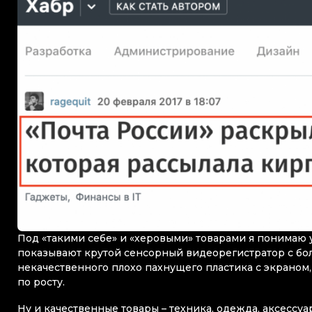
Под «такими себе» и «херовыми» товарами я понимаю 
показывают крутой сенсорный видеорегистратор с бол
некачественного плохо пахнущего пластика с экраном,
по росту.
Ну и качественные товары – техника, одежда, аксессу