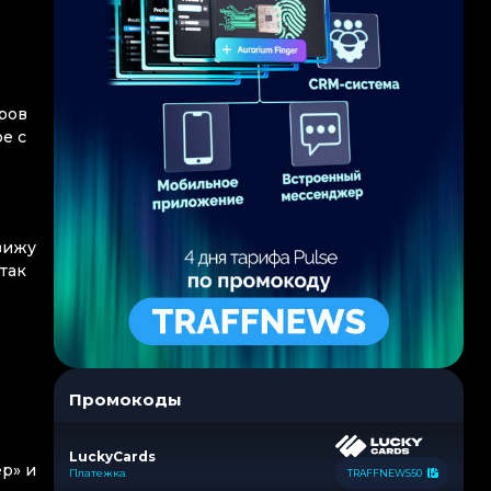
ров
е с
вижу
так
Промокоды
LuckyCards
р» и
Платежка
TRAFFNEWS50