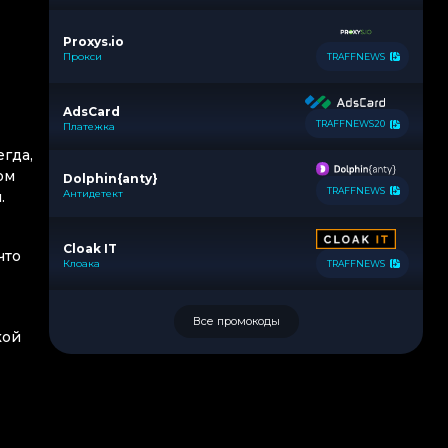
Proxys.io
Прокси
TRAFFNEWS
AdsCard
TRAFFNEWS20
Платежка
гда,
ом
Dolphin{anty}
TRAFFNEWS
Антидетект
.
Cloak IT
что
Клоака
TRAFFNEWS
Все промокоды
кой