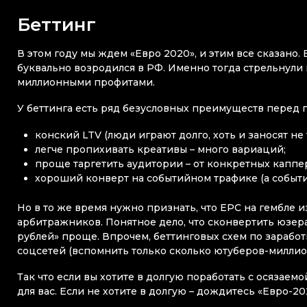
Беттинг
В этом году мы ждем «Евро 2020», и этим все сказано. 
буквально возродился в РФ. Именно тогда стрельнули
миллионными профитами.
У беттинга есть ряд безусловных преимуществ перед 
конский LTV (люди играют долго, хоть и заносят не 
легче пропихивать креативы – много вариаций;
проще таргетить аудитории – от конкретных каппер
хороший конверт на событийном трафике (а событи
Но в то же время нужно признать, что EPC на гембле 
арбитражников. Понятное дело, что сконвертить юзера 
рублей» проще. Впрочем, беттинговых схем по заработ
соцсетей (вспомнить только сколько ютуберов-миллио
Так что если вы хотите в долгую поработать с осязаем
для вас. Если не хотите в долгую – дождитесь «Евро-2