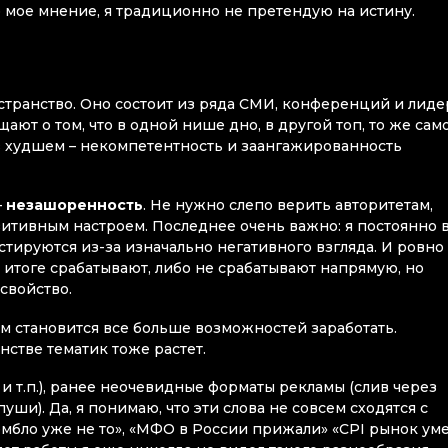
то мое мнение, я традиционно не претендую на истину.
ранство. Оно состоит из ряда СМИ, конференций и лиде
ют о том, что в одной нише дно, в другой топ, то же само
 в худшем – некомпетентность и заангажированность
–
незашоренность
. Не нужно слепо верить авторитетам,
зитивным настроем. Последнее очень важно: я постоянно 
тируются из-за изначально негативного взгляда. И ровно 
 итоге срабатывают, либо не срабатывают напрямую, но
свойство.
м становится все больше возможностей заработать.
стве тематик тоже растет.
и т.п.), ранее неочевидные форматы рекламы (слив через
и). Да, я понимаю, что эти слова не совсем сходятся с
мбло уже не то», «МФО в России прижали» «CPI рынок уме