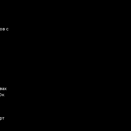
ов с
вах
0к
рт