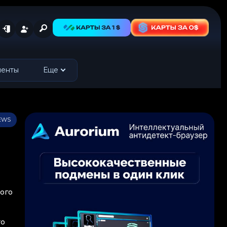
менты
Еще
IEWS
кого
то