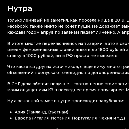
Нутра
Только ленивый не заметил, как просела ниша в 2019.
Facebook, также никто не хочет пуши. Не доезжает выку
каждым годом апрув по заявкам падает линейно. А апр
В итоге многие переключились на тизерки, а это в сво
имеем феноменальные ставки вплоть до 1800 рублей 
ставку в 1000 рублей, вы в РФ просто не вывезете.
Что касается других источников, я еще вижу много траф
объявлений пропускают очевидно по договоренностям, 
В СНГ дела обстоят получше – соотношение стоимости 
моим ощущениям КЗ в последнее время популярнее. М
Ну а основной замес в нутре происходит зарубежом:
Азия (Таиланд, Въетнам)
Европа (Италия, Испания, Португалия, Чехия и т.д.)