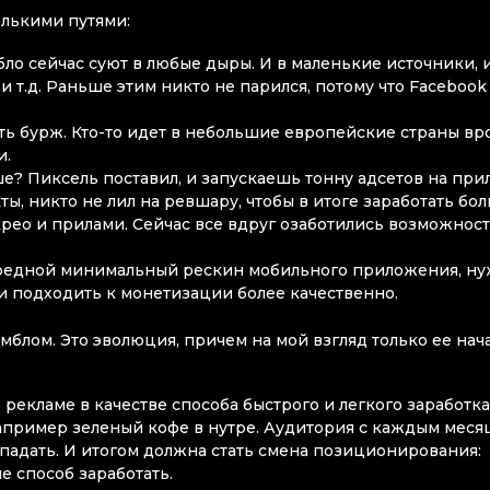
олькими путями:
бло сейчас суют в любые дыры. И в маленькие источники, 
и т.д. Раньше этим никто не парился, потому что Facebook
ать бурж. Кто-то идет в небольшие европейские страны вр
и.
ьше? Пиксель поставил, и запускаешь тонну адсетов на при
ты, никто не лил на ревшару, чтобы в итоге заработать бо
рео и прилами. Сейчас все вдруг озаботились возможнос
чередной минимальный рескин мобильного приложения, н
 и подходить к монетизации более качественно.
блом. Это эволюция, причем на мой взгляд только ее нача
рекламе в качестве способа быстрого и легкого заработка
например зеленый кофе в нутре. Аудитория с каждым меся
т падать. И итогом должна стать смена позиционирования:
не способ заработать.