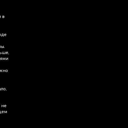
и в
оде
лы.
льше,
тями
ужно
ло,
 не
цем