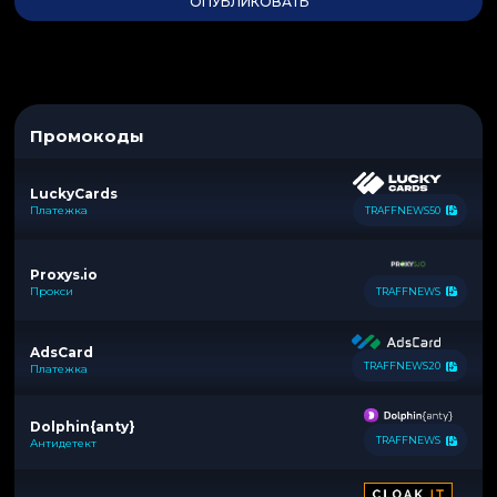
Промокоды
LuckyCards
Платежка
TRAFFNEWS50
Proxys.io
Прокси
TRAFFNEWS
AdsCard
TRAFFNEWS20
Платежка
Dolphin{anty}
TRAFFNEWS
Антидетект