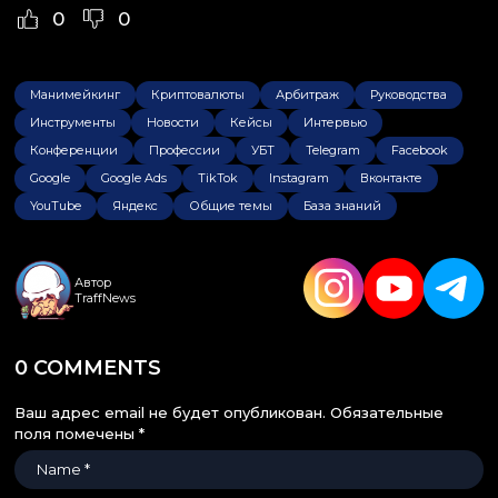
0
0
Манимейкинг
Криптовалюты
Арбитраж
Руководства
Инструменты
Новости
Кейсы
Интервью
Конференции
Профессии
УБТ
Telegram
Facebook
Google
Google Ads
TikTok
Instagram
Вконтакте
YouTube
Яндекс
Общие темы
База знаний
Автор
TraffNews
0 COMMENTS
Ваш адрес email не будет опубликован.
Обязательные
поля помечены
*