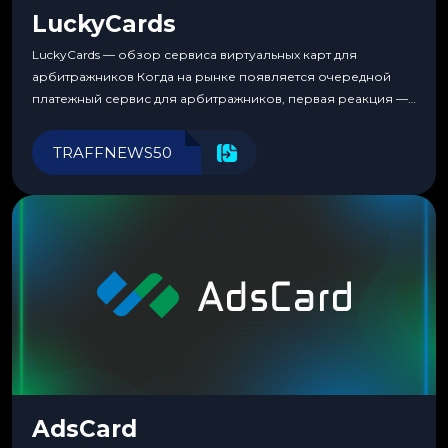
LuckyCards
LuckyCards — обзор сервиса виртуальных карт для
арбитражников Когда на рынке появляется очередной
платежный сервис для арбитражников, первая реакция —
скептицизм. Их уже было столько, что в какой-то момент
перестаешь воспринимать всерьез любой новый продукт,
TRAFFNEWS50
пока тот не докажет обратное делом. LuckyCards — история
несколько другая. Сервис вырос из внутренней
потребности медиабаингового холдинга LuckyGroup. То...
AdsCard