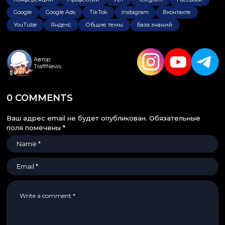
Google
Google Ads
TikTok
Instagram
Вконтакте
YouTube
Яндекс
Общие темы
База знаний
Автор
TraffNews
0 COMMENTS
Ваш адрес email не будет опубликован.
Обязательные
поля помечены
*