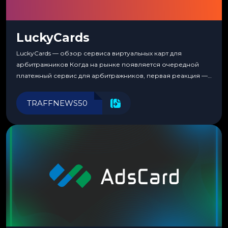
LuckyCards
LuckyCards — обзор сервиса виртуальных карт для
арбитражников Когда на рынке появляется очередной
платежный сервис для арбитражников, первая реакция —
скептицизм. Их уже было столько, что в какой-то момент
перестаешь воспринимать всерьез любой новый продукт,
TRAFFNEWS50
пока тот не докажет обратное делом. LuckyCards — история
несколько другая. Сервис вырос из внутренней
потребности медиабаингового холдинга LuckyGroup. То...