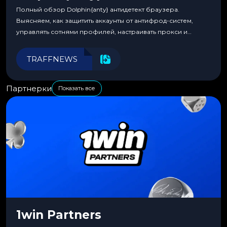
Полный обзор Dolphin{anty} антидетект браузера.
Выясняем, как защитить аккаунты от антифрод-систем,
управлять сотнями профилей, настраивать прокси и
автоматизировать рабочие процессы для максимальной
эффективности.
TRAFFNEWS
Партнерки
Показать все
1win Partners