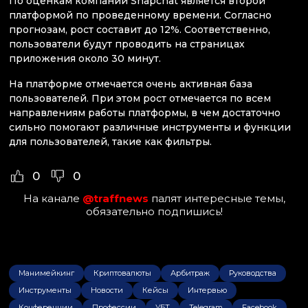
По оценкам компании Snapchat является второй
платформой по проведенному времени. Согласно
прогнозам, рост составит до 12%. Соответственно,
пользователи будут проводить на страницах
приложения около 30 минут.
На платформе отмечается очень активная база
пользователей. При этом рост отмечается по всем
направлениям работы платформы, в чем достаточно
сильно помогают различные инструменты и функции
для пользователей, такие как фильтры.
0
0
На канале
@traffnews
палят интересные темы,
обязательно подпишись!
Манимейкинг
Криптовалюты
Арбитраж
Руководства
Инструменты
Новости
Кейсы
Интервью
Конференции
Профессии
УБТ
Telegram
Facebook