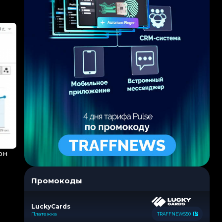
он
Промокоды
LuckyCards
Платежка
TRAFFNEWS50