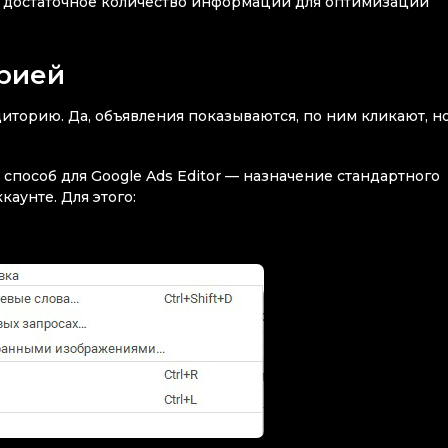
ь достаточное количество информации для оптимизации
рией
иторию. Да, объявления показываются, по ним кликают, н
способ для Google Ads Editor — назначение стандартного
каунте. Для этого: