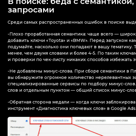
В поиске: беда с семантикой
запросами
Среди самых распространенных ошибок в поиске выде
-Плохо проработанная семантика: чаще всего — широки
добавить ключи «Toyota» и «BMW». Перед запуском ка
подумайте, насколько они попадают в вашу тематику. 
менее, чем двумя словами и более 4-5. По таким ключ
и проверки по чек-листу никаких способов избежать э
-Не добавлены минус-слова. При сборе семантики в П
вы обнаружите огромное количество нерелевантных за
специализированные сервисы по подбору минус-слов. 
слов и отдельным пунктом — общий список минус-слов 
-Обратная сторона медали — когда ключи заблокиров
инструмент «Диагностика ключевых слов» в Google Ad