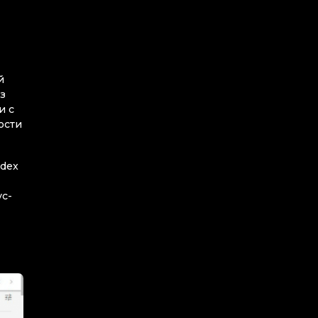
й
з
и с
ости
ndex
ус-