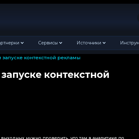
ртнерки
Сервисы
Источники
Инстру
ри запуске контекстной рекламы
 запуске контекстной
 выходных нужно проверить, что там в аналитике по