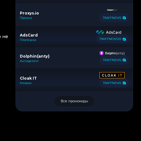
Proxys.io
Прокси
TRAFFNEWS
AdsCard
о не
TRAFFNEWS20
Платежка
Dolphin{anty}
TRAFFNEWS
Антидетект
Cloak IT
Клоака
TRAFFNEWS
Все промокоды