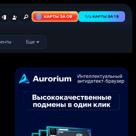
менты
Еще