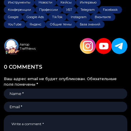
Инструменты
Новости
Кейсы
Интервью
Конференции
Профессии
УБТ
Telegram
Facebook
Google
Google Ads
TikTok
Instagram
Вконтакте
YouTube
Яндекс
Общие темы
База знаний
Автор
TraffNews
0 COMMENTS
Ваш адрес email не будет опубликован.
Обязательные
поля помечены
*