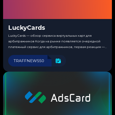
LuckyCards
LuckyCards — обзор сервиса виртуальных карт для
арбитражников Когда на рынке появляется очередной
платежный сервис для арбитражников, первая реакция —
скептицизм. Их уже было столько, что в какой-то момент
перестаешь воспринимать всерьез любой новый продукт,
TRAFFNEWS50
пока тот не докажет обратное делом. LuckyCards — история
несколько другая. Сервис вырос из внутренней
потребности медиабаингового холдинга LuckyGroup. То...