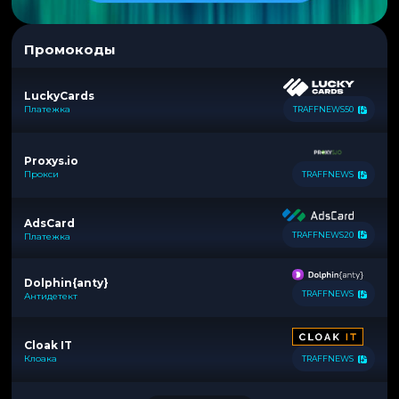
Промокоды
LuckyCards
Платежка
TRAFFNEWS50
Proxys.io
Прокси
TRAFFNEWS
AdsCard
TRAFFNEWS20
Платежка
Dolphin{anty}
TRAFFNEWS
Антидетект
Cloak IT
Клоака
TRAFFNEWS