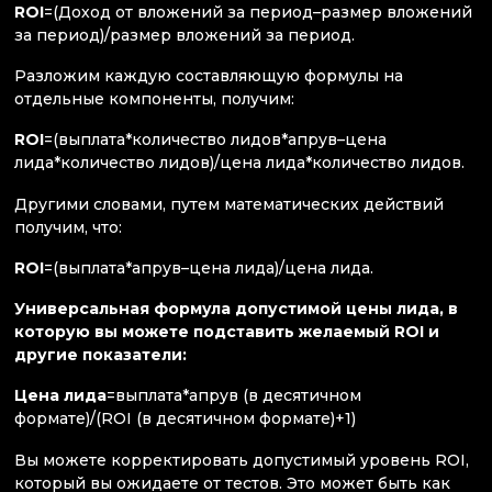
ROI
=(Доход от вложений за период–размер вложений
за период)/размер вложений за период.
Разложим каждую составляющую формулы на
отдельные компоненты, получим:
ROI
=(выплата*количество лидов*апрув–цена
лида*количество лидов)/цена лида*количество лидов.
Другими словами, путем математических действий
получим, что:
ROI
=(выплата*апрув–цена лида)/цена лида.
Универсальная формула допустимой цены лида, в
которую вы можете подставить желаемый ROI и
другие показатели:
Цена лида
=выплата*апрув (в десятичном
формате)/(ROI (в десятичном формате)+1)
Вы можете корректировать допустимый уровень ROI,
который вы ожидаете от тестов. Это может быть как