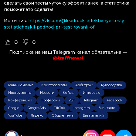
сделать свои тесты чуточку эффективнее, а статистика
поможет это сделать!
Источник:
https://vk.com/@leadrock-effektivnye-testy-
statisticheskii-podhod-pri-testirovanii-of
0
0
Подписка на наш Telegram канал обязательна —
@traffnews!
Манимейкинг
Криптовалюты
Арбитраж
Руководства
Инструменты
Новости
Кейсы
Интервью
Конференции
Профессии
УБТ
Telegram
Facebook
Google
Google Ads
TikTok
Instagram
Вконтакте
YouTube
Яндекс
Общие темы
База знаний