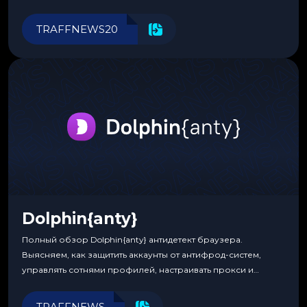
Прозрачные комиссии, поддержка криптовалют и удобные
инструменты для управления финансами.
TRAFFNEWS20
Dolphin{anty}
Полный обзор Dolphin{anty} антидетект браузера.
Выясняем, как защитить аккаунты от антифрод-систем,
управлять сотнями профилей, настраивать прокси и
автоматизировать рабочие процессы для максимальной
эффективности.
TRAFFNEWS