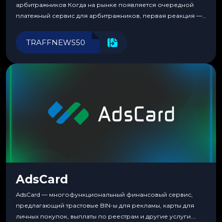
арбитражников Когда на рынке появляется очередной
платежный сервис для арбитражников, первая реакция —
скептицизм. Их уже было столько, что в какой-то момент
перестаешь воспринимать всерьез любой новый продукт,
TRAFFNEWS50
пока тот не докажет обратное делом. LuckyCards — история
несколько другая. Сервис вырос из внутренней
потребности медиабаингового холдинга LuckyGroup. То...
AdsCard
AdsCard — многофункциональный финансовый сервис,
предлагающий трастовые BIN-ы для рекламы, карты для
личных покупок, выплаты по реестрам и другие услуги.