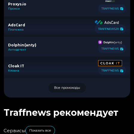
Proxys.io
Прокси
TRAFFNEWS
AdsCard
TRAFFNEWS20
Платежка
Dolphin{anty}
TRAFFNEWS
Антидетект
Cloak IT
Клоака
TRAFFNEWS
Все промокоды
Traffnews рекомендует
Сервисы
Показать все