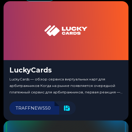
LuckyCards
LuckyCards — обзор сервиса виртуальных карт для
арбитражников Когда на рынке появляется очередной
платежный сервис для арбитражников, первая реакция —
скептицизм. Их уже было столько, что в какой-то момент
перестаешь воспринимать всерьез любой новый продукт,
TRAFFNEWS50
пока тот не докажет обратное делом. LuckyCards — история
несколько другая. Сервис вырос из внутренней
потребности медиабаингового холдинга LuckyGroup. То...