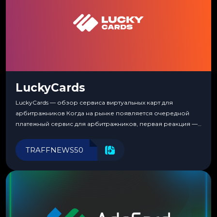
LuckyCards
LuckyCards — обзор сервиса виртуальных карт для
арбитражников Когда на рынке появляется очередной
платежный сервис для арбитражников, первая реакция —
скептицизм. Их уже было столько, что в какой-то момент
перестаешь воспринимать всерьез любой новый продукт,
TRAFFNEWS50
пока тот не докажет обратное делом. LuckyCards — история
несколько другая. Сервис вырос из внутренней
потребности медиабаингового холдинга LuckyGroup. То...