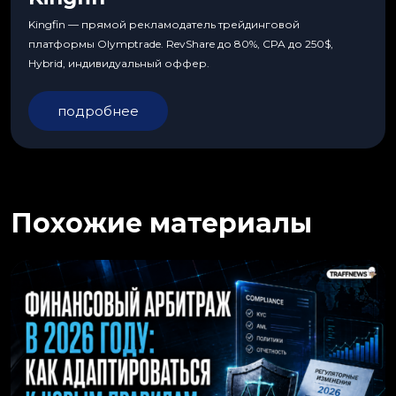
Kingfin — прямой рекламодатель трейдинговой
платформы Olymptrade. RevShare до 80%, CPA до 250$,
Hybrid, индивидуальный оффер.
подробнее
Похожие материалы