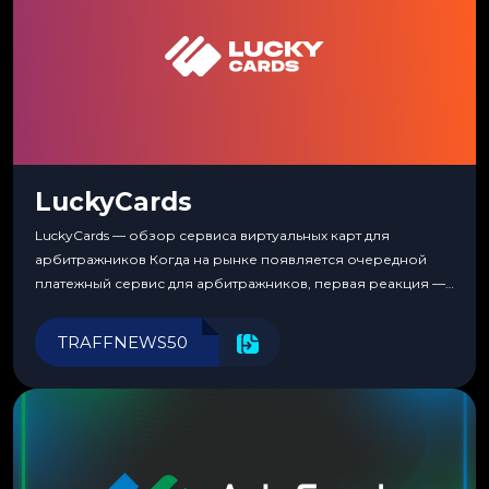
LuckyCards
LuckyCards — обзор сервиса виртуальных карт для
арбитражников Когда на рынке появляется очередной
платежный сервис для арбитражников, первая реакция —
скептицизм. Их уже было столько, что в какой-то момент
перестаешь воспринимать всерьез любой новый продукт,
TRAFFNEWS50
пока тот не докажет обратное делом. LuckyCards — история
несколько другая. Сервис вырос из внутренней
потребности медиабаингового холдинга LuckyGroup. То...