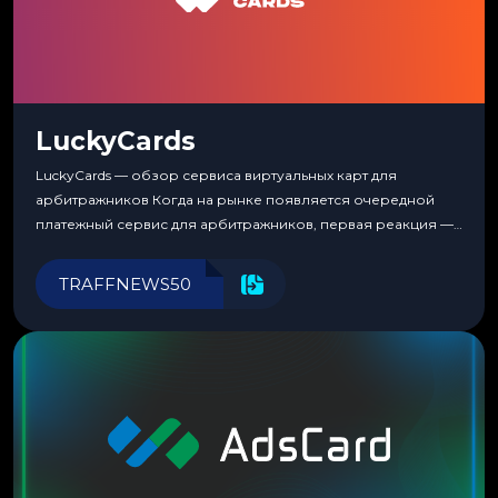
LuckyCards
LuckyCards — обзор сервиса виртуальных карт для
арбитражников Когда на рынке появляется очередной
платежный сервис для арбитражников, первая реакция —
скептицизм. Их уже было столько, что в какой-то момент
перестаешь воспринимать всерьез любой новый продукт,
TRAFFNEWS50
пока тот не докажет обратное делом. LuckyCards — история
несколько другая. Сервис вырос из внутренней
потребности медиабаингового холдинга LuckyGroup. То...