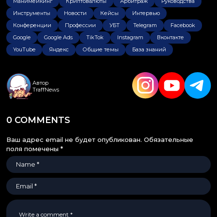
Манимейкинг
Криптовалюты
Арбитраж
Руководства
Инструменты
Новости
Кейсы
Интервью
Конференции
Профессии
УБТ
Telegram
Facebook
Google
Google Ads
TikTok
Instagram
Вконтакте
YouTube
Яндекс
Общие темы
База знаний
Автор
TraffNews
0 COMMENTS
Ваш адрес email не будет опубликован.
Обязательные
поля помечены
*