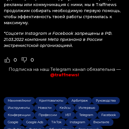
рекламы или коммуникация с ними, мы в Traffnews
продолжим собирать необходимую первую помощь,
чтобы эффективность твоей работы стремилась к
максимуму.
*Соцсети Instagram и Facebook запрещены в РФ.
21.03.2022 компания Meta признана в России
экстремистской организацией.
0
0
Подписка на наш Telegram канал обязательна —
@traffnews!
Манимейкинг
Криптовалюты
Арбитраж
Руководства
Инструменты
Новости
Кейсы
Интервью
Конференции
Профессии
УБТ
Telegram
Facebook
Google
Google Ads
TikTok
Instagram
Вконтакте