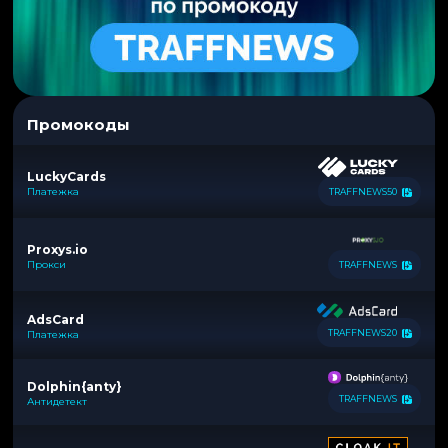
Промокоды
LuckyCards
Платежка
TRAFFNEWS50
Proxys.io
Прокси
TRAFFNEWS
AdsCard
TRAFFNEWS20
Платежка
Dolphin{anty}
TRAFFNEWS
Антидетект