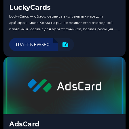
LuckyCards
LuckyCards — обзор сервиса виртуальных карт для
арбитражников Когда на рынке появляется очередной
платежный сервис для арбитражников, первая реакция —
скептицизм. Их уже было столько, что в какой-то момент
перестаешь воспринимать всерьез любой новый продукт,
TRAFFNEWS50
пока тот не докажет обратное делом. LuckyCards — история
несколько другая. Сервис вырос из внутренней
потребности медиабаингового холдинга LuckyGroup. То...
AdsCard