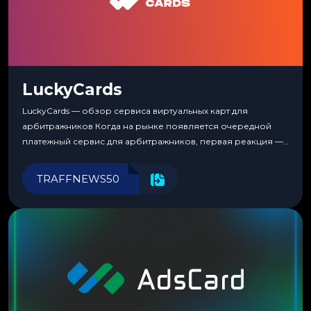
LuckyCards
LuckyCards — обзор сервиса виртуальных карт для
арбитражников Когда на рынке появляется очередной
платежный сервис для арбитражников, первая реакция —
скептицизм. Их уже было столько, что в какой-то момент
перестаешь воспринимать всерьез любой новый продукт,
TRAFFNEWS50
пока тот не докажет обратное делом. LuckyCards — история
несколько другая. Сервис вырос из внутренней
потребности медиабаингового холдинга LuckyGroup. То...