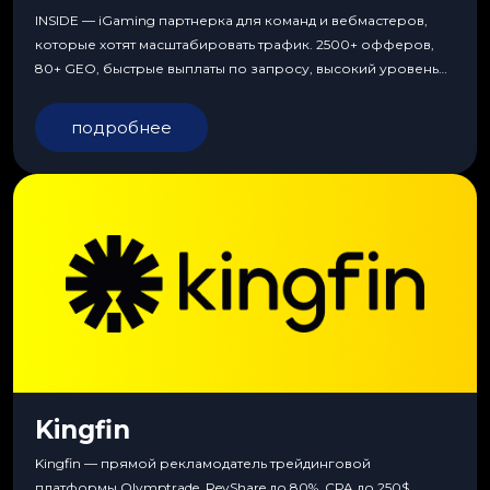
INSIDE — iGaming партнерка для команд и вебмастеров,
которые хотят масштабировать трафик. 2500+ офферов,
80+ GEO, быстрые выплаты по запросу, высокий уровень
сервиса, особые условия и эксклюзивные продукты.
подробнее
Kingfin
Kingfin — прямой рекламодатель трейдинговой
платформы Olymptrade. RevShare до 80%, CPA до 250$,