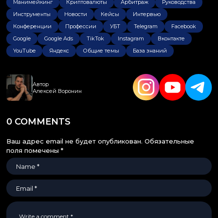
Манимейкинг
Криптовалюты
Арбитраж
Руководства
Инструменты
Новости
Кейсы
Интервью
Конференции
Профессии
УБТ
Telegram
Facebook
Google
Google Ads
TikTok
Instagram
Вконтакте
YouTube
Яндекс
Общие темы
База знаний
Автор
Алексей Воронин
0 COMMENTS
Ваш адрес email не будет опубликован.
Обязательные
поля помечены
*