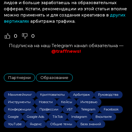
лидов и больше заработаешь на образовательных
офферах. Кстати, рекомендации из этой статьи вполне
можно применять и для создания креативов в
других
вертикалях
арбитража трафика.
0
0
Подписка на наш Telegram канал обязательна —
@traffnews!
Партнерки
Образование
,
Манимейкинг
Криптовалюты
Арбитраж
Руководства
Инструменты
Новости
Кейсы
Интервью
Конференции
Профессии
УБТ
Telegram
Facebook
Google
Google Ads
TikTok
Instagram
Вконтакте
YouTube
Яндекс
Общие темы
База знаний