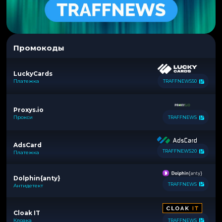
Промокоды
LuckyCards
Платежка
TRAFFNEWS50
Proxys.io
Прокси
TRAFFNEWS
AdsCard
TRAFFNEWS20
Платежка
Dolphin{anty}
TRAFFNEWS
Антидетект
Cloak IT
Клоака
TRAFFNEWS