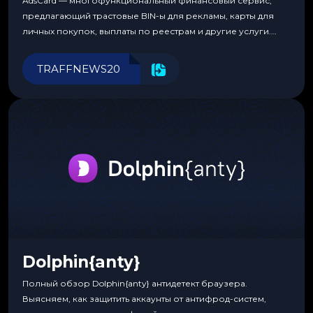
AdsCard — многофункциональный финансовый сервис,
предлагающий трастовые BIN-ы для рекламы, карты для
личных покупок, выплаты по реестрам и другие услуги.
Прозрачные комиссии, поддержка криптовалют и удобные
инструменты для управления финансами.
TRAFFNEWS20
Dolphin{anty}
Полный обзор Dolphin{anty} антидетект браузера.
Выясняем, как защитить аккаунты от антифрод-систем,