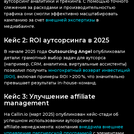
аутсорсинг аналитики и трекинга. С помощью точного
слежения за расходами и производительностью
трафика они смогли эффективно масштабировать
кампанию за счет
внешней экспертизы
в
медиабаинге.
Кейс 2: ROI аутсорсинга в 2025
В начале 2025 года
Outsourcing Angel
опубликовали
детали: грамотный выбор задач для аутсорса
(например, CRM, аналитика, виртуальные ассистенты)
позволил получить
многократный возврат инвестиций
(ROI)
, включая примеры ROI > 200 %, что значительно
превышает результаты in-house-команд.
Кейс 3: Улучшение affiliate
management
На Callin.io (март 2025) опубликован кейс-стади об
успешном использовании аутсорсинга
affiliate‑менеджмента: компания
внедрила внешнее
управление партнерской программой
с элементами