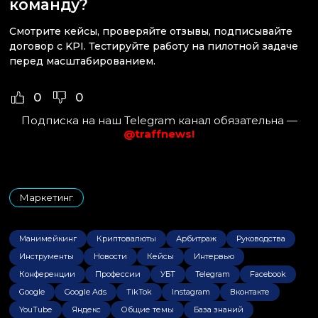
команду?
Смотрите кейсы, проверяйте отзывы, подписывайте
договор с KPI. Тестируйте работу на пилотной задаче
перед масштабированием.
0
0
Подписка на наш Telegram канал обязательна —
@traffnews!
Маркетинг
Манимейкинг
Криптовалюты
Арбитраж
Руководства
Инструменты
Новости
Кейсы
Интервью
Конференции
Профессии
УБТ
Telegram
Facebook
Google
Google Ads
TikTok
Instagram
Вконтакте
YouTube
Яндекс
Общие темы
База знаний