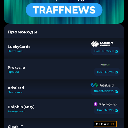
Промокоды
LuckyCards
Платежка
TRAFFNEWS50
Proxys.io
Прокси
TRAFFNEWS
AdsCard
TRAFFNEWS20
Платежка
Dolphin{anty}
TRAFFNEWS
Антидетект
Cloak IT