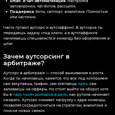
Email- и чат-автоматизация
. Настройка
автоворонок, чат-ботов, рассылок.
Поддержка
: боты, саппорт, аналитика. Полностью
или частично.
Часто путают аутсорс и аутстаффинг. В аутсорсе ты
передаешь задачу «под ключ», а в аутстаффинге
нанимаешь специалиста в команду без оформления в
штат.
Зачем аутсорсинг в
арбитраже?
Аутсорс в арбитраже — способ выживания и роста.
Когда ты начинаешь, кажется, что все под контролем:
сам закупаешь трафик, сам клепаешь
крео
, сам
заливаешь на офферы. Но стоит выйти на оборот хотя
бы в
пару тысяч долларов в день
, как рутина начинает
сжирать. Аутсорс снимает нагрузку с ядра команды,
позволяя сосредоточиться на стратегии, аналитике и
поиске новых связок.