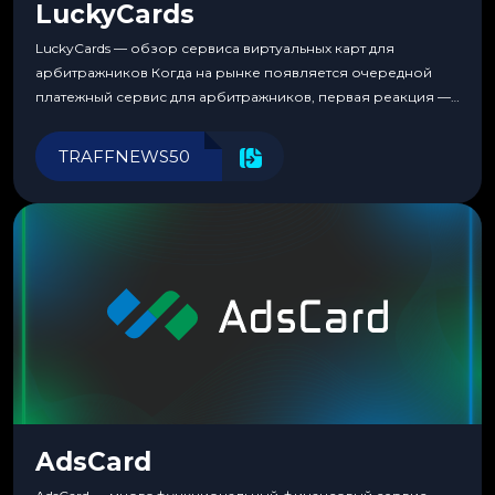
LuckyCards
LuckyCards — обзор сервиса виртуальных карт для
арбитражников Когда на рынке появляется очередной
платежный сервис для арбитражников, первая реакция —
скептицизм. Их уже было столько, что в какой-то момент
перестаешь воспринимать всерьез любой новый продукт,
TRAFFNEWS50
пока тот не докажет обратное делом. LuckyCards — история
несколько другая. Сервис вырос из внутренней
потребности медиабаингового холдинга LuckyGroup. То...
AdsCard