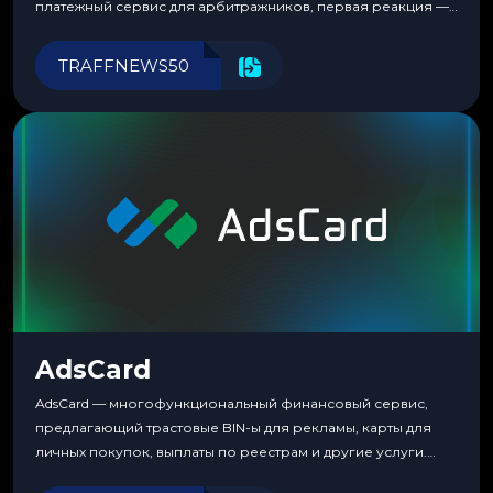
платежный сервис для арбитражников, первая реакция —
скептицизм. Их уже было столько, что в какой-то момент
перестаешь воспринимать всерьез любой новый продукт,
TRAFFNEWS50
пока тот не докажет обратное делом. LuckyCards — история
несколько другая. Сервис вырос из внутренней
потребности медиабаингового холдинга LuckyGroup. То...
AdsCard
AdsCard — многофункциональный финансовый сервис,
предлагающий трастовые BIN-ы для рекламы, карты для
личных покупок, выплаты по реестрам и другие услуги.
Прозрачные комиссии, поддержка криптовалют и удобные