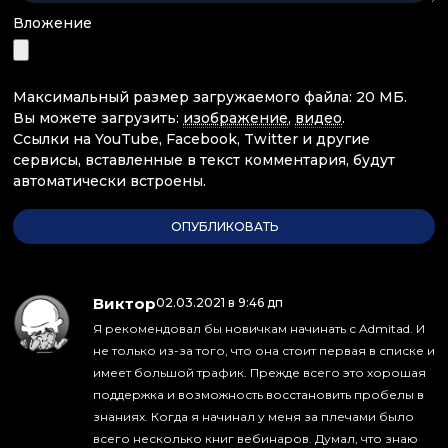
Вложение
Максимальный размер загружаемого файла: 20 МБ.
Вы можете загрузить:
изображение
,
видео
.
Ссылки на YouTube, Facebook, Twitter и другие
сервисы, вставленные в текст комментария, будут
автоматически встроены.
Виктор
:
02.03.2021 в 9:46 дп
Я рекомендовал бы новичкам начинать с Admitad. И
не только из-за того, что она стоит первая в списке и
имеет большой трафик. Прежде всего это хорошая
поддержка и возможность восстановить пробелы в
знаниях. Когда я начинал у меня за плечами было
всего несколько книг вебинаров. Думал, что знаю