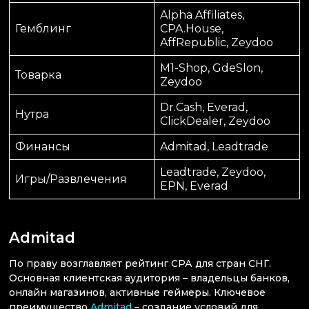
Alpha Affiliates,
Гемблинг
CPA.House,
AffRepublic, Zeydoo
M1-Shop, GdeSlon,
Товарка
Zeydoo
Dr.Cash, Everad,
Нутра
ClickDealer, Zeydoo
Финансы
Admitad, Leadtrade
Leadtrade, Zeydoo,
Игры/Развлечения
EPN, Everad
Admitad
По праву возглавляет рейтинг СРА для стран СНГ.
Основная клиентская аудитория – владельцы банков,
онлайн магазинов, активные геймеры. Ключевое
преимущество
Admitad
– создание условий для