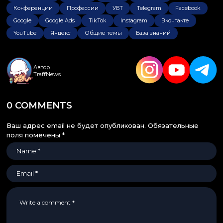
Конференции
Профессии
УБТ
Telegram
Facebook
Google
Google Ads
TikTok
Instagram
Вконтакте
YouTube
Яндекс
Общие темы
База знаний
Автор
TraffNews
0 COMMENTS
Ваш адрес email не будет опубликован.
Обязательные
поля помечены
*