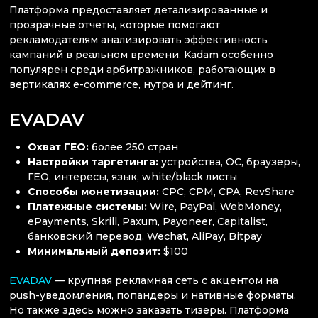
Платформа предоставляет детализированные и
прозрачные отчеты, которые помогают
рекламодателям анализировать эффективность
кампаний в реальном времени. Kadam особенно
популярен среди арбитражников, работающих в
вертикалях e-commerce, нутра и дейтинг.
EVADAV
Охват ГЕО:
более 250 стран
Настройки таргетинга:
устройства, ОС, браузеры,
ГЕО, интересы, язык, white/black листы
Способы монетизации:
CPC, CPM, CPA, RevShare
Платежные системы:
Wire, PayPal, WebMoney,
ePayments, Skrill, Paxum, Payoneer, Capitalist,
банковский перевод, Wechat, AliPay, Bitpay
Минимальный депозит:
$100
EVADAV
— крупная рекламная сеть с акцентом на
push-уведомления, попандеры и нативные форматы.
Но также здесь можно заказать тизеры. Платформа