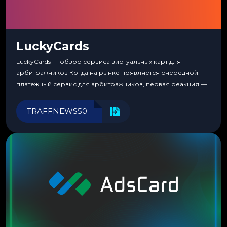
LuckyCards
LuckyCards — обзор сервиса виртуальных карт для
арбитражников Когда на рынке появляется очередной
платежный сервис для арбитражников, первая реакция —
скептицизм. Их уже было столько, что в какой-то момент
перестаешь воспринимать всерьез любой новый продукт,
TRAFFNEWS50
пока тот не докажет обратное делом. LuckyCards — история
несколько другая. Сервис вырос из внутренней
потребности медиабаингового холдинга LuckyGroup. То...