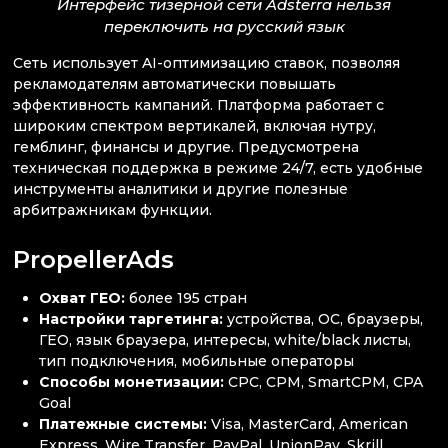
Интерфейс тизерной сети Adsterra нельзя
переключить на русский язык
Сеть использует AI-оптимизацию ставок, позволяя
рекламодателям автоматически повышать
эффективность кампаний. Платформа работает с
широким спектром вертикалей, включая нутру,
гемблинг, финансы и другие. Предусмотрена
техническая поддержка в режиме 24/7, есть удобные
инструменты аналитики и другие полезные
арбитражникам функции.
PropellerAds
Охват ГЕО:
более 195 стран
Настройки таргетинга:
устройства, ОС, браузеры,
ГЕО, язык браузера, интересы, white/black листы,
тип подключения, мобильные операторы
Способы монетизации:
CPC, CPM, SmartCPM, CPA
Goal
Платежные системы:
Visa, MasterCard, American
Express, Wire Transfer, PayPal, UnionPay, Skrill,