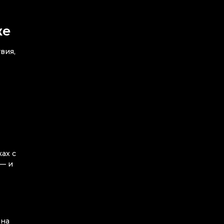
же
вия,
ах с
 — и
она