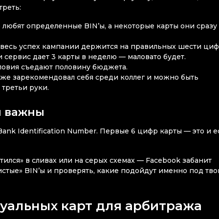
треть:
e любят определенные BIN’ы, а некоторые карты они сразу
да весь успех кампании держится на правильных шести циф
и сервис дает 3 карты в неделю — маловато будет.
словия съедают половину бюджета.
 уже зарекомендовал себя среди коллег и можно быть
 третьи руки.
и важны
nk Identification Number. Первые 6 цифр карты — это и е
етился» в сливах или на серых схемах — Facebook забанит
истые» BIN’ы и проверять, какие подойдут именно под тв
туальных карт для арбитража