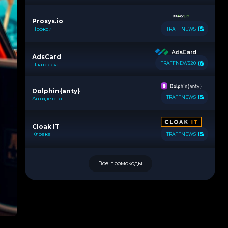
Proxys.io
Прокси
TRAFFNEWS
AdsCard
TRAFFNEWS20
Платежка
Dolphin{anty}
TRAFFNEWS
Антидетект
Cloak IT
Клоака
TRAFFNEWS
Все промокоды