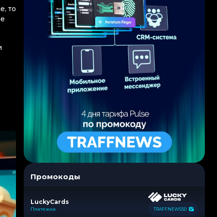
e, то
ые
и
Промокоды
LuckyCards
Платежка
TRAFFNEWS50