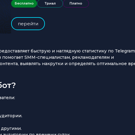
Бесплатно
Триал
Платно
перейти
редоставляет быструю и наглядную статистику по Telegram
 Он помогает SMM-специалистам, рекламодателям и
нтента, выявлять накрутки и определять оптимальное вр
бот?
атели:
удитории.
 другими.
 аудитории по времени суток.