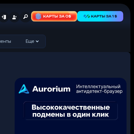
менты
Еще