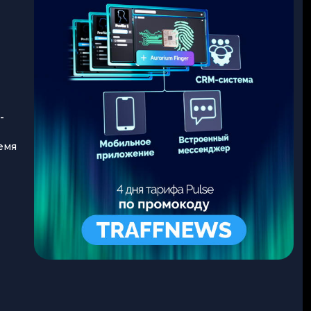
-
емя