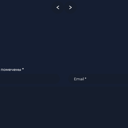
я помечены
*