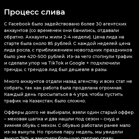
Процесс слива
С Facebook было задействовано более 30 агентских
аккаунтов (со временем они банились, отдавали
обратно. Аккаунты жили 2-4 недели). Цена лида на
старте была около 85 рублей. С каждой неделей цена
лида росла, с приближением новогодних праздников
было уже 420-500 рублей. Из-за чего стопнули трафик
и сделали упор на TikTok и Google + подключили
тренды, с трендов лид был дешевле в разы.
Много аккаунтов отдали назад агенству и всех стат не
собрать, так как работа была проделана огромная.
Каждый день просыпаться в 4 утра, чтобы пустить
трафик на Казахстан, было сложно.
Офферы долго не выбирали, взяли один старый оффер
– меховая шапка и два нашли под сезон – снуд и
зимняя обувь с мехом. С обувью работали ранее мало
из-за выкупа. Но пролив пару недель, мы увидели
выкуп 74% и закупили большую партию сразу.