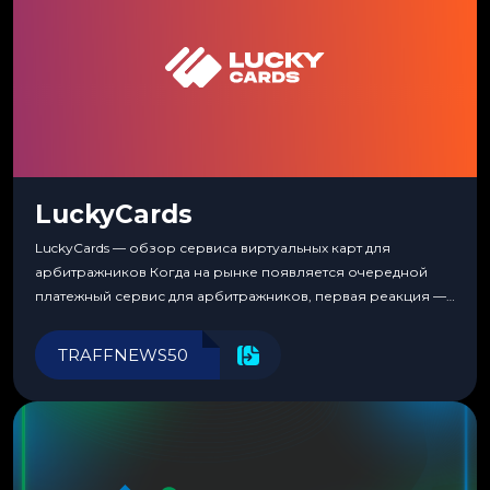
LuckyCards
LuckyCards — обзор сервиса виртуальных карт для
арбитражников Когда на рынке появляется очередной
платежный сервис для арбитражников, первая реакция —
скептицизм. Их уже было столько, что в какой-то момент
перестаешь воспринимать всерьез любой новый продукт,
TRAFFNEWS50
пока тот не докажет обратное делом. LuckyCards — история
несколько другая. Сервис вырос из внутренней
потребности медиабаингового холдинга LuckyGroup. То...