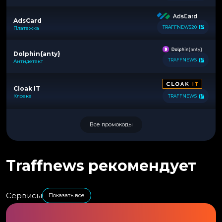
AdsCard
TRAFFNEWS20
Платежка
Dolphin{anty}
TRAFFNEWS
Антидетект
Cloak IT
Клоака
TRAFFNEWS
Все промокоды
Traffnews рекомендует
Сервисы
Показать все