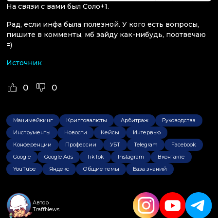
На связи с вами был Соло+1.
Рад, если инфа была полезной. У кого есть вопросы,
пишите в комменты, мб зайду как-нибудь, поотвечаю
=)
Источник
0
0
Манимейкинг
Криптовалюты
Арбитраж
Руководства
Инструменты
Новости
Кейсы
Интервью
Конференции
Профессии
УБТ
Telegram
Facebook
Google
Google Ads
TikTok
Instagram
Вконтакте
YouTube
Яндекс
Общие темы
База знаний
Автор
TraffNews