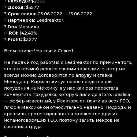
?
Расходы:
$2300
?
Доход:
$5577
?
Срок слива:
05.06.2022 — 15.06.2022
?
Партнерка:
Leadreaktor
?
Гео:
Мексика
✅
ROI:
142,48%
?
Profit:
$3277
Всем привет! На связи Соло+1.
Не первый год работаю с Leadreaktor по причине того,
что это прямой рекл со своими товарами, с которым
всегда можно договорится по апруву и ставке.
Менеджер Кирилл скинул новое средство для
похудения на Мексику, а у нас как раз перестала
конвертить похудалка, которую лили до этого. Idealica
— оффер известный, у Реактора он почти во всех ГЕО,
плюс в Мексике он относительно недавно. Подходы и
креативы протестированы на множестве других
испаноговорящих ГЕО, поэтому залить мексов не
составило труда.