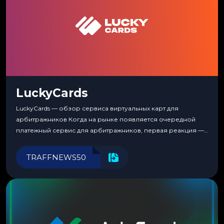
LuckyCards
LuckyCards — обзор сервиса виртуальных карт для
арбитражников Когда на рынке появляется очередной
платежный сервис для арбитражников, первая реакция —
скептицизм. Их уже было столько, что в какой-то момент
перестаешь воспринимать всерьез любой новый продукт,
TRAFFNEWS50
пока тот не докажет обратное делом. LuckyCards — история
несколько другая. Сервис вырос из внутренней
потребности медиабаингового холдинга LuckyGroup. То...