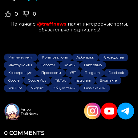
0
0
На канале
@traffnews
палят интересные темы,
обязательно подпишись!
Манимейкинг
Криптовалюты
Арбитраж
Руководства
Инструменты
Новости
Кейсы
Интервью
Конференции
Профессии
УБТ
Telegram
Facebook
Google
Google Ads
TikTok
Instagram
Вконтакте
YouTube
Яндекс
Общие темы
База знаний
Автор
TraffNews
0 COMMENTS