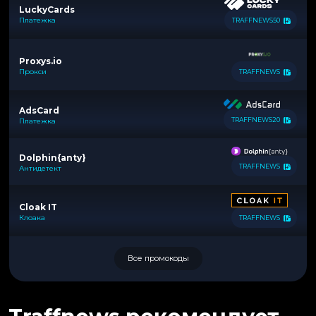
LuckyCards
Платежка
TRAFFNEWS50
Proxys.io
Прокси
TRAFFNEWS
AdsCard
TRAFFNEWS20
Платежка
Dolphin{anty}
TRAFFNEWS
Антидетект
Cloak IT
Клоака
TRAFFNEWS
Все промокоды