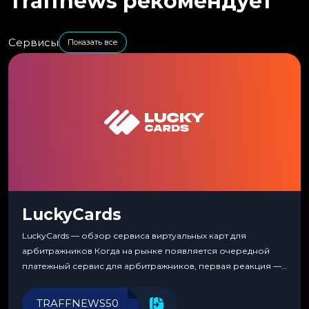
Traffnews рекомендует
Сервисы
Показать все
LuckyCards
LuckyCards — обзор сервиса виртуальных карт для
арбитражников Когда на рынке появляется очередной
платежный сервис для арбитражников, первая реакция —
скептицизм. Их уже было столько, что в какой-то момент
перестаешь воспринимать всерьез любой новый продукт,
TRAFFNEWS50