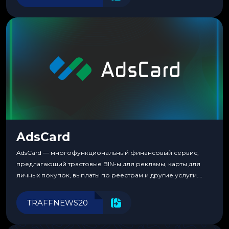
пока тот не докажет обратное делом. LuckyCards — история
несколько другая. Сервис вырос из внутренней
потребности медиабаингового холдинга LuckyGroup. То...
AdsCard
AdsCard — многофункциональный финансовый сервис,
предлагающий трастовые BIN-ы для рекламы, карты для
личных покупок, выплаты по реестрам и другие услуги.
Прозрачные комиссии, поддержка криптовалют и удобные
инструменты для управления финансами.
TRAFFNEWS20