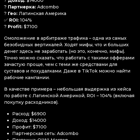
?
Доход:
$14000
?
Партнерка:
Adcombo
?
Гео:
Латинская Америка
✅
ROI:
104%
?
Profit:
$7100
Омоложение в арбитраже трафика – одна из самых
безобидных вертикалей. Ходят мифы, что и больших
денег здесь не заработать (но это, конечно, мифы).
Точно можно сказать, что работать с такими офферами
зачастую проще, чем с теми же средствами для
суставов и похудалками. Даже в TikTok можно найти
рабочие кампании.
В качестве примера – небольшая выдержка из кейса
по работе с Латинской Америкой, ROI – 104% (включая
покупку расходников).
Расход: $6900
Доход: $14000
Профит: $7100
Партнерская сеть: Adcombo