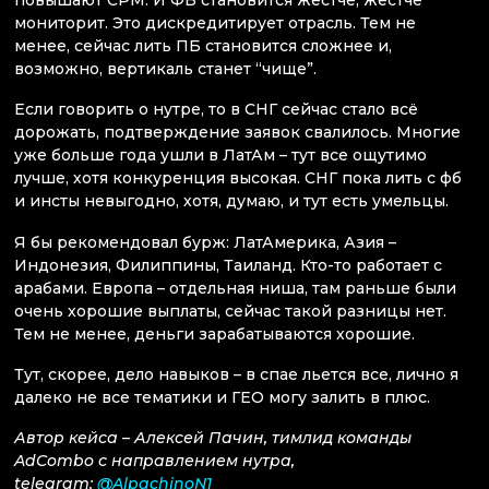
повышают CPM. И ФБ становится жёстче, жёстче
мониторит. Это дискредитирует отрасль. Тем не
менее, сейчас лить ПБ становится сложнее и,
возможно, вертикаль станет “чище”.
Если говорить о нутре, то в СНГ сейчас стало всё
дорожать, подтверждение заявок свалилось. Многие
уже больше года ушли в ЛатАм – тут все ощутимо
лучше, хотя конкуренция высокая. СНГ пока лить с фб
и инсты невыгодно, хотя, думаю, и тут есть умельцы.
Я бы рекомендовал бурж: ЛатАмерика, Азия –
Индонезия, Филиппины, Таиланд. Кто-то работает с
арабами. Европа – отдельная ниша, там раньше были
очень хорошие выплаты, сейчас такой разницы нет.
Тем не менее, деньги зарабатываются хорошие.
Тут, скорее, дело навыков – в спае льется все, лично я
далеко не все тематики и ГЕО могу залить в плюс.
Автор кейса – Алексей Пачин, тимлид команды
AdCombo с направлением нутра,
telegram:
@AlpachinoN1