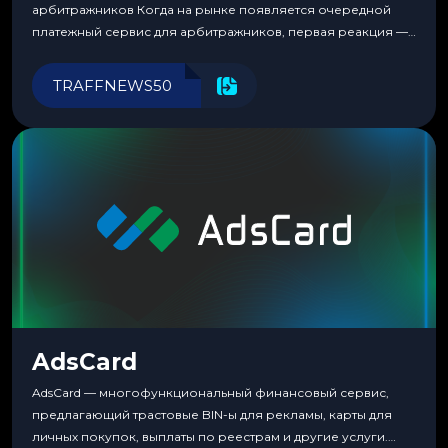
арбитражников Когда на рынке появляется очередной
платежный сервис для арбитражников, первая реакция —
скептицизм. Их уже было столько, что в какой-то момент
перестаешь воспринимать всерьез любой новый продукт,
TRAFFNEWS50
пока тот не докажет обратное делом. LuckyCards — история
несколько другая. Сервис вырос из внутренней
потребности медиабаингового холдинга LuckyGroup. То...
AdsCard
AdsCard — многофункциональный финансовый сервис,
предлагающий трастовые BIN-ы для рекламы, карты для
личных покупок, выплаты по реестрам и другие услуги.