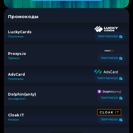
Промокоды
LuckyCards
Платежка
TRAFFNEWS50
Proxys.io
Прокси
TRAFFNEWS
AdsCard
TRAFFNEWS20
Платежка
Dolphin{anty}
TRAFFNEWS
Антидетект
Cloak IT
Клоака
TRAFFNEWS