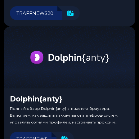
Прозрачные комиссии, поддержка криптовалют и удобные
инструменты для управления финансами.
TRAFFNEWS20
Dolphin{anty}
Полный обзор Dolphin{anty} антидетект браузера.
Выясняем, как защитить аккаунты от антифрод-систем,
управлять сотнями профилей, настраивать прокси и
автоматизировать рабочие процессы для максимальной
эффективности.
TRAFFNEWS