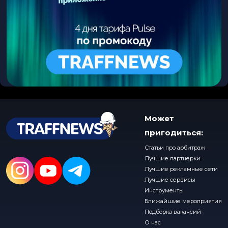
Может
пригодиться:
Статьи про арбитраж
Лучшие партнерки
Лучшие рекламные сети
Лучшие сервисы
Инструменты
Ближайшие мероприятия
Подборка вакансий
О нас