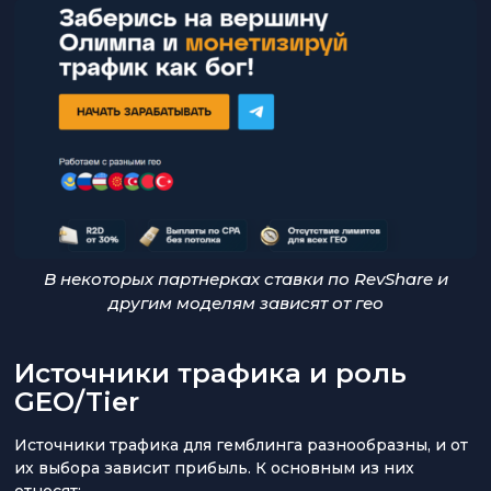
В некоторых партнерках ставки по RevShare и
другим моделям зависят от гео
Источники трафика и роль
GEO/Tier
Источники трафика для гемблинга разнообразны, и от
их выбора зависит прибыль. К основным из них
относят: