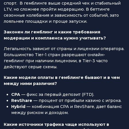
спорт. В гемблинге выше средний чек и стабильный
LTV, но сложнее пройти модерацию. В беттинге
сезонные колебания и зависимость от событий, зато
лояльнее площадки и проще запуски.
Законен ли гемблинг и какие требования
модерации и комплаенса нужно учитывать?
Легальность зависит от страны и лицензии оператора.
Большинство Tier-1 стран разрешают онлайн-
гемблинг при наличии лицензии, в Tier-3 часто
действуют серые схемы.
Какие модели оплаты в гемблинге бывают и в чем
между ними различия?
CPA
— фикс за первый депозит (FTD).
RevShare
— процент от прибыли казино с игрока.
Hybrid
— комбинация CPA и RevShare, дает баланс
между риском и доходом.
Какие источники трафика чаще используют в