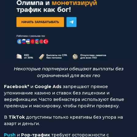
Некоторые партнерки обещают выплаты без
ограничений для всех гео
Facebook*
и
Google Ads
запрещают прямое
упоминание казино и ставок без лицензии и
верификации. Часто вебмастера используют белые
преленды и маскировку, чтобы пройти проверку.
В
TikTok
допустимы только креативы без упора на
азарт и деньги.
Push
и
Pop-трафик
требуют осторожности с