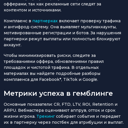
офферами, так как рекламные сети следят за
контентом и источниками.
Комплаенс в
партнерках
включает проверку трафика
и антифрод-систему. Она выявляет мультиаккаунты,
мотивированные регистрации и ботов. За нарушения
партнерки режут выплаты или полностью блокируют
аккаунт.
Чтобы минимизировать риски, следите за
требованиями оффера, обновлениями правил
площадок и чистотой трафика. В отдельных
материалах вы найдете подробные разборы
комплаенса для Facebook*, TikTok и Google.
Метрики успеха в гемблинге
Основные показатели: CR, FTD, LTV, ROI, Retention и
ARPU. Вебмастера оценивают аппрув, отток и срок
жизни игрока.
Трекинг
собирает события и передает
их в партнерку через постбек для атрибуции и выплат.