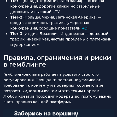
Tier-1
(Канада, Германия, Австралия) — высокая
конкуренция, дорогие клики, но стабильные
депозиты и высокий LTV.
Tier-2
(Польша, Чехия, Латинская Америка) —
средняя стоимость трафика, умеренная
конкуренция, хорошие показатели
ROI
.
Tier-3
(Индия, Бразилия, Индонезия) — дешевый
трафик, низкий чек, частые проблемы с платежами
и удержанием.
Правила, ограничения и риски
в гемблинге
Гемблинг-реклама работает в условиях строгого
регулирования. Площадки постоянно усиливают
требования к контенту и проверяют соответствие
возрастным, юридическим и этическим нормам.
Любой креатив проходит модерацию, поэтому важно
знать правила каждой платформы.