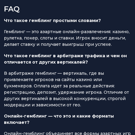
FAQ
Что такое гемблинг простыми словами?
Гемблинг — это азартные онлайн-развлечения: казино,
рулетка, покер, слоты и ставки. Игрок вносит деньги,
делает ставку и получает выигрыш при успехе.
Что такое гемблинг в арбитраже трафика и чем он
отличается от других вертикалей?
В арбитраже гемблинг — вертикаль, где вы
привлекаете игроков на сайты казино или
букмекеров. Оплата идет за реальные действия:
регистрацию, депозит, удержание игрока. Отличие от
других вертикалей в высокой конкуренции, строгой
модерации и зависимости от гео.
Онлайн-гемблинг — что это и какие форматы
включает?
Онлайн-гемблинг объединяет все формы азартных игр