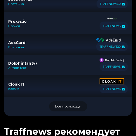
Платежка
TRAFFNEWS50
Proxys.io
Прокси
TRAFFNEWS
AdsCard
TRAFFNEWS20
Платежка
Dolphin{anty}
TRAFFNEWS
Антидетект
Cloak IT
Клоака
TRAFFNEWS
Все промокоды
Traffnews рекомендует