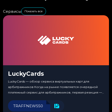
Сервисы
Показать все
LuckyCards
LuckyCards — обзор сервиса виртуальных карт для
арбитражников Когда на рынке появляется очередной
платежный сервис для арбитражников, первая реакция —
скептицизм. Их уже было столько, что в какой-то момент
перестаешь воспринимать всерьез любой новый продукт,
TRAFFNEWS50
пока тот не докажет обратное делом. LuckyCards — история