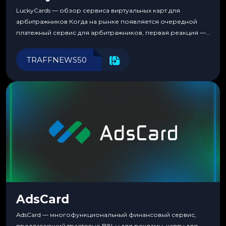
LuckyCards — обзор сервиса виртуальных карт для
арбитражников Когда на рынке появляется очередной
платежный сервис для арбитражников, первая реакция —
скептицизм. Их уже было столько, что в какой-то момент
перестаешь воспринимать всерьез любой новый продукт,
TRAFFNEWS50
пока тот не докажет обратное делом. LuckyCards — история
несколько другая. Сервис вырос из внутренней
потребности медиабаингового холдинга LuckyGroup. То...
AdsCard
AdsCard — многофункциональный финансовый сервис,
предлагающий трастовые BIN-ы для рекламы, карты для