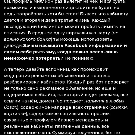
бм, профиль миллион раз вылетит на чек, и вся суета,
возможно, и выеденного яйца стоить не будет, но
ведь попробовать хотя бы стоит! Бывает, что кабинету
даётся и вторая и даже третья жизнь. Каждый
последующий биллинг он может пробить лимиты на
списания. В среднем одну виртуальную карту (
не
важно какого банка
) ты можешь использовать
дважды.
Зачем насыщать Facebook информацией и
самим себе рыть яму, когда можно всего-лишь
немножечко потерпеть?
Не понимаю.
А теперь давайте вспомним, как происходит
модерация рекламных объявлений и процесс
разблокировки кабинетов. Каждый раз бот проверяет
не только само рекламное объявление, но ещё и
содержимое вебсайта, на который ведёт реклама, все
ссылки на нём, домен (
на предмет наличия в любых
базах
), содержимое
Fanpage
всех страничек (
ссылки,
картинки
), содержимое социального профиля,
связанные с профилем бизнес-менеджеры и
рекламные кабинеты, платёжные данные, все
выставленные счета. Суммируя полученное, бот по