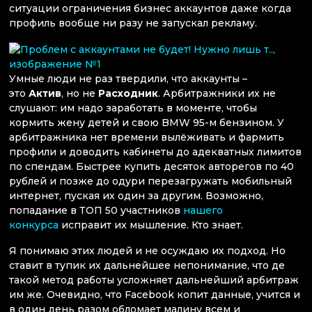
ситуации ограничения бизнес аккаунтов даже когда
профиль вообще ни разу не запускал рекламу.
Умные люди не раз твердили, что аккаунты –
это
Актив
, но не
Расходник
. Арбитражники их не
слушают: им надо заработать в моменте, чтобы
кормить жену детей и свою BMW 95-м бензином. У
арбитражника нет времени вылёживать и фармить
профили и доводить кабинеты до адекватных лимитов
по спендам. Быстрее купить десяток авторегов по 40
рублей и позже до одури перезагружать мобильный
интернет, пуская их один за другим. Возможно,
попадание в ТОП 50 участников
нашего
конкурса
исправит их мышление. Кто знает.
Я понимаю этих людей и не осуждаю их подход. Но
ставит в тупик их дальнейшее непонимание, что де
такой метод работы усложняет дальнейший арбитраж
им же. Очевидно, что Facebook копит данные, учится и
в один день разом обломает малину всем и