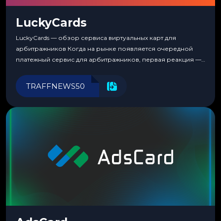
LuckyCards
LuckyCards — обзор сервиса виртуальных карт для
арбитражников Когда на рынке появляется очередной
платежный сервис для арбитражников, первая реакция —
скептицизм. Их уже было столько, что в какой-то момент
перестаешь воспринимать всерьез любой новый продукт,
TRAFFNEWS50
пока тот не докажет обратное делом. LuckyCards — история
несколько другая. Сервис вырос из внутренней
потребности медиабаингового холдинга LuckyGroup. То...