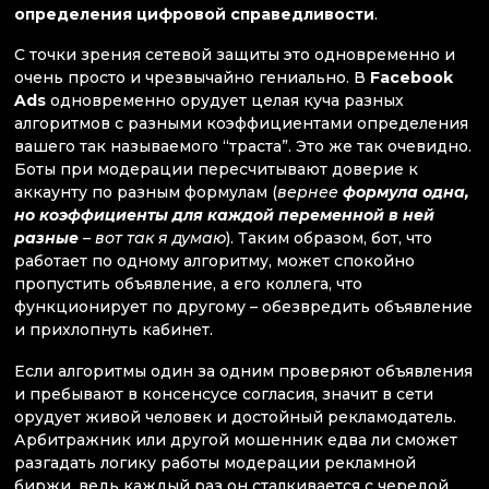
определения цифровой справедливости
.
С точки зрения сетевой защиты это одновременно и
очень просто и чрезвычайно гениально. В
Facebook
Ads
одновременно орудует целая куча разных
алгоритмов с разными коэффициентами определения
вашего так называемого “траста”. Это же так очевидно.
Боты при модерации пересчитывают доверие к
аккаунту по разным формулам (
вернее
формула одна,
но коэффициенты для каждой переменной в ней
разные
– вот так я думаю
). Таким образом, бот, что
работает по одному алгоритму, может спокойно
пропустить объявление, а его коллега, что
функционирует по другому – обезвредить объявление
и прихлопнуть кабинет.
Если алгоритмы один за одним проверяют объявления
и пребывают в консенсусе согласия, значит в сети
орудует живой человек и достойный рекламодатель.
Арбитражник или другой мошенник едва ли сможет
разгадать логику работы модерации рекламной
биржи, ведь каждый раз он сталкивается с чередой