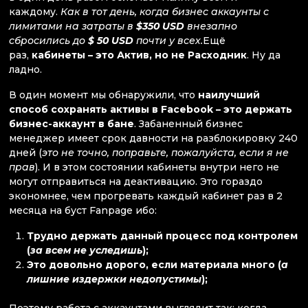
каждому.
Как в тот день, когда бизнес аккаунты с
лимитами на затраты в
$350 USD
внезапно
сбросились до
$ 50 USD
почти у всех.
Ещё
раз,
кабинеты – это Актив, но не Расходник
. Ну да
ладно.
В один момент мы обнаружили, что
наилучший
способ сохранять активы в Facebook – это держать
бизнес-аккаунт в бане
. Забаненный бизнес
менеджер имеет срок давности на разблокировку 240
дней (
это не точно, поправьте, пожалуйста, если я не
прав
). И в этом состоянии кабинеты внутри него не
могут отправиться на деактивацию. Это гораздо
экономнее, чем прогревать каждый кабинет раз в 2
месяца на буст Fanpage ибо:
Трудно держать данный процесс под контролем
(
за всем не уследишь
);
Это довольно дорого, если материала много (
а
лишние издержки недопустимы
);
Поэтому работа с аккаунтами выглядит так: когда