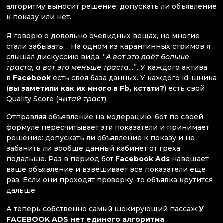
алгоритму выносит решение, допускать ли объявление
к показу или нет.
Я говорю о довольно очевидных вещах, но многие
стали забывать… На одном из карантинных стримов я
слышал дискуссию вида: “
А вот это даёт больше
траста, а вот это меньше траста…
”. У каждого актива
в
Facebook
есть своя база данных. У каждого id-шника
(
вы заметили как их много в Fb, кстати?
) есть свой
Quality Score (
читай траст
).
Отправляя объявление на модерацию, бот по своей
формуле пересчитывает эти показатели и принимает
решение: допускать ли объявление к показу и не
забанить ли вообще данный кабинет от греха
подальше. Раз в период бот
Facebook Ads
навещает
ваше объявление и взвешивает все показатели ещё
раз. Если они проходят проверку, то объявка крутится
дальше.
А теперь собственно самый шокирующий пассаж:
У
FACEBOOK ADS нет единого алгоритма