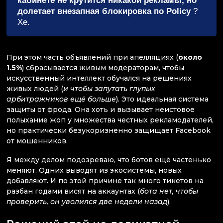
кабинете не крутится никакой рекламы, но
долетает внезапная блокировка по Policy
?
Хе.
При этом часть объявлений при апелляциях (
около
1.5%
) сбрасывается живым модераторам, чтобы
искусственный интеллект обучался на решениях
живых людей (
и чтобы запутать глупых
арбитражников ещё больше
). Это идеальная система
защиты от фрода. Она хоть и вызывает неистовое
полыхание жоп у множества честных рекламодателей,
но практически безукоризненно защищает Facebook
от мошенников.
Я между делом подозреваю, что ботов ещё частенько
меняют. Одних выводят из экосистемы, новых
добавляют. И по этой причине так много тикетов на
разбан годами висят на аккаунтах (
бота нет, чтобы
проверить, он уволился две недели назад
).