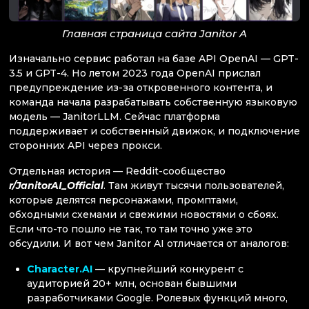
Главная страница сайта Janitor A
Изначально сервис работал на базе API OpenAI — GPT-
3.5 и GPT-4. Но летом 2023 года OpenAI прислал
предупреждение из-за откровенного контента, и
команда начала разрабатывать собственную языковую
модель — JanitorLLM. Сейчас платформа
поддерживает и собственный движок, и подключение
сторонних API через прокси.
Отдельная история — Reddit-сообщество
r/JanitorAI_Official
. Там живут тысячи пользователей,
которые делятся персонажами, промптами,
обходными схемами и свежими новостями о сбоях.
Если что-то пошло не так, то там точно уже это
обсудили. И вот чем Janitor AI отличается от аналогов:
Character.AI
— крупнейший конкурент с
аудиторией 20+ млн, основан бывшими
разработчиками Google. Ролевых функций много,