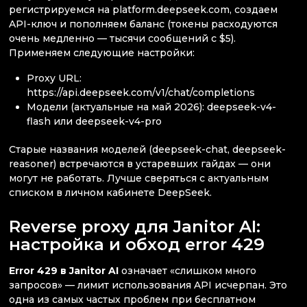
регистрируемся на platform.deepseek.com, создаем
API-ключ и пополняем баланс (токены расходуются
очень медленно — тысячи сообщений с $5).
Применяем следующие настройки:
Proxy URL:
https://api.deepseek.com/v1/chat/completions
Модели (актуальные на май 2026): deepseek-v4-
flash или deepseek-v4-pro
Старые названия моделей (deepseek-chat, deepseek-
reasoner) встречаются в устаревших гайдах — они
могут не работать. Лучше сверяться с актуальным
списком в личном кабинете DeepSeek.
Reverse proxy для Janitor AI:
настройка и обход error 429
Error 429 в Janitor AI
означает «слишком много
запросов» — лимит использования API исчерпан. Это
одна из самых частых проблем при бесплатном