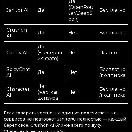
Да
(OpenRou
Janitor AI
Да
Бесплатно
ter/DeepS
eek)
Crushon
Да
Нет
Бесплатно
AI
Да
Candy AI
(+генерац
Нет
Платно
ия фото)
SpicyChat
Бесплатно
Да
Нет
AI
/подписка
Нет
Character.
Бесплатно
(жёсткая
Нет
AI
/подписка
цензура)
Если говорить честно, ни один из перечисленных
сервисов не повторяет JanitorAI полностью — каждый
берет свое. Crushon AI ближе всего по духу,
Character.AI — по масштабу.