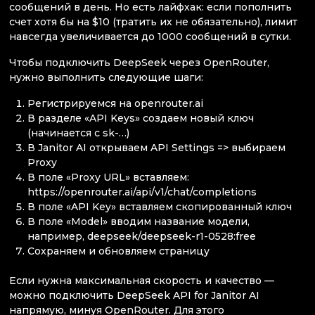
сообщений в день. Но есть лайфхак: если пополнить
счет хотя бы на $10 (тратить их не обязательно), лимит
навсегда увеличивается до 1000 сообщений в сутки.
Чтобы подключить DeepSeek через OpenRouter,
нужно выполнить следующие шаги:
Регистрируемся на openrouter.ai
В разделе «API Keys» создаем новый ключ
(начинается с sk-…)
В Janitor AI открываем API Settings => выбираем
Proxy
В поле «Proxy URL» вставляем:
https://openrouter.ai/api/v1/chat/completions
В поле «API Key» вставляем скопированный ключ
В поле «Model» вводим название модели,
например, deepseek/deepseek-r1-0528:free
Сохраняем и обновляем страницу
Если нужна максимальная скорость и качество —
можно подключить DeepSeek API for Janitor AI
напрямую, минуя OpenRouter. Для этого