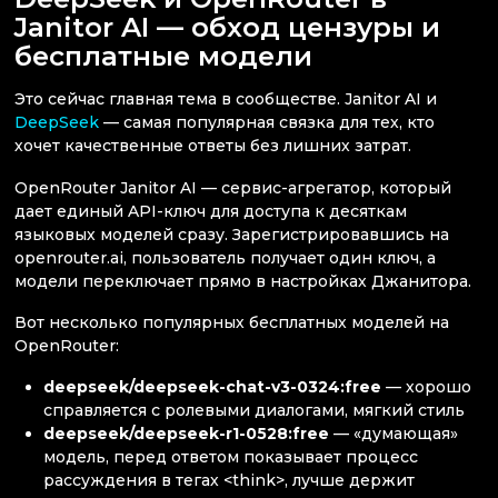
Janitor AI — обход цензуры и
бесплатные модели
Это сейчас главная тема в сообществе. Janitor AI и
DeepSeek
— самая популярная связка для тех, кто
хочет качественные ответы без лишних затрат.
OpenRouter Janitor AI — сервис-агрегатор, который
дает единый API-ключ для доступа к десяткам
языковых моделей сразу. Зарегистрировавшись на
openrouter.ai, пользователь получает один ключ, а
модели переключает прямо в настройках Джанитора.
Вот несколько популярных бесплатных моделей на
OpenRouter:
deepseek/deepseek-chat-v3-0324:free
— хорошо
справляется с ролевыми диалогами, мягкий стиль
deepseek/deepseek-r1-0528:free
— «думающая»
модель, перед ответом показывает процесс
рассуждения в тегах <think>, лучше держит