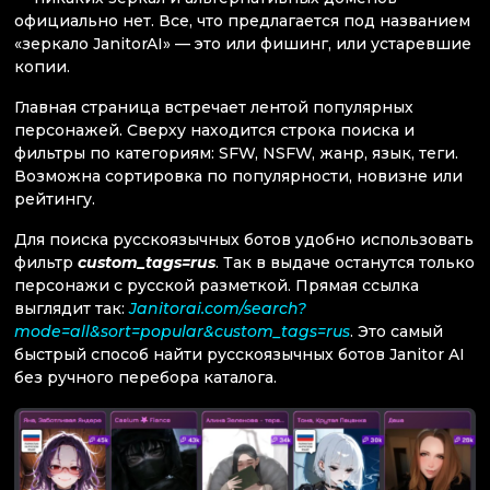
официально нет. Все, что предлагается под названием
«зеркало JanitorAI» — это или фишинг, или устаревшие
копии.
Главная страница встречает лентой популярных
персонажей. Сверху находится строка поиска и
фильтры по категориям: SFW, NSFW, жанр, язык, теги.
Возможна сортировка по популярности, новизне или
рейтингу.
Для поиска русскоязычных ботов удобно использовать
фильтр
custom_tags=rus
. Так в выдаче останутся только
персонажи с русской разметкой. Прямая ссылка
выглядит так:
Janitorai.com/search?
mode=all&sort=popular&custom_tags=rus
. Это самый
быстрый способ найти русскоязычных ботов Janitor AI
без ручного перебора каталога.