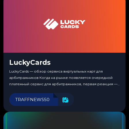
LuckyCards
LuckyCards — обзор сервиса виртуальных карт для
арбитражников Когда на рынке появляется очередной
платежный сервис для арбитражников, первая реакция —
скептицизм. Их уже было столько, что в какой-то момент
перестаешь воспринимать всерьез любой новый продукт,
TRAFFNEWS50
пока тот не докажет обратное делом. LuckyCards — история
несколько другая. Сервис вырос из внутренней
потребности медиабаингового холдинга LuckyGroup. То...