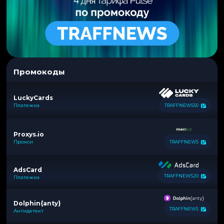
Промокоды
LuckyCards
Платежка
TRAFFNEWS50
Proxys.io
Прокси
TRAFFNEWS
AdsCard
TRAFFNEWS20
Платежка
Dolphin{anty}
TRAFFNEWS
Антидетект