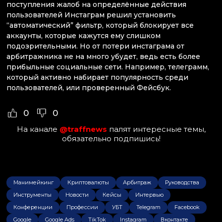
поступления жалоб на определённые действия
пользователей Инстаграм решил установить
“автоматический” фильтр, который блокирует все
аккаунты, которые кажутся ему слишком
подозрительными. Но от потери инстаграма от
арбитражника не на много убудет, ведь есть более
прибыльные социальные сети. Например, телеграмм,
который активно набирает популярность среди
пользователей, или проверенный Фейсбук.
0
0
На канале
@traffnews
палят интересные темы,
обязательно подпишись!
Манимейкинг
Криптовалюты
Арбитраж
Руководства
Инструменты
Новости
Кейсы
Интервью
Конференции
Профессии
УБТ
Telegram
Facebook
Google
Google Ads
TikTok
Instagram
Вконтакте