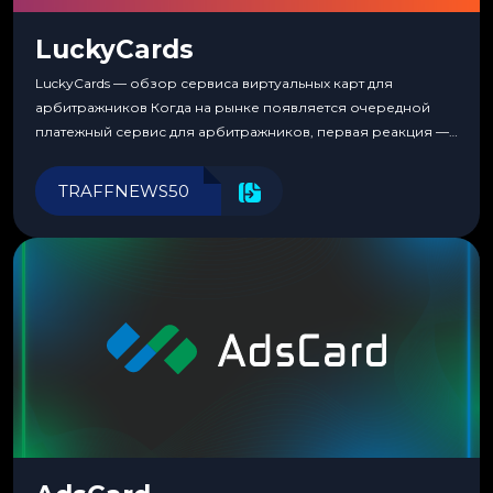
LuckyCards
LuckyCards — обзор сервиса виртуальных карт для
арбитражников Когда на рынке появляется очередной
платежный сервис для арбитражников, первая реакция —
скептицизм. Их уже было столько, что в какой-то момент
перестаешь воспринимать всерьез любой новый продукт,
TRAFFNEWS50
пока тот не докажет обратное делом. LuckyCards — история
несколько другая. Сервис вырос из внутренней
потребности медиабаингового холдинга LuckyGroup. То...