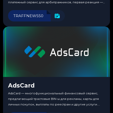
платежный сервис для арбитражников, первая реакция —
скептицизм. Их уже было столько, что в какой-то момент
перестаешь воспринимать всерьез любой новый продукт,
TRAFFNEWS50
пока тот не докажет обратное делом. LuckyCards — история
несколько другая. Сервис вырос из внутренней
потребности медиабаингового холдинга LuckyGroup. То...
AdsCard
AdsCard — многофункциональный финансовый сервис,
предлагающий трастовые BIN-ы для рекламы, карты для
личных покупок, выплаты по реестрам и другие услуги.
Прозрачные комиссии, поддержка криптовалют и удобные