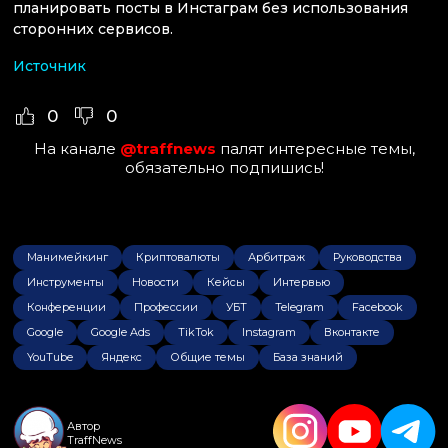
планировать посты в Инстаграм без использования
сторонних сервисов.
Источник
0
0
На канале
@traffnews
палят интересные темы,
обязательно подпишись!
Манимейкинг
Криптовалюты
Арбитраж
Руководства
Инструменты
Новости
Кейсы
Интервью
Конференции
Профессии
УБТ
Telegram
Facebook
Google
Google Ads
TikTok
Instagram
Вконтакте
YouTube
Яндекс
Общие темы
База знаний
Автор
TraffNews