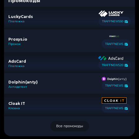
Промокоды
LuckyCards
Платежка
TRAFFNEWS50
Proxys.io
Прокси
TRAFFNEWS
AdsCard
TRAFFNEWS20
Платежка
Dolphin{anty}
TRAFFNEWS
Антидетект
Cloak IT
Клоака
TRAFFNEWS
Все промокоды