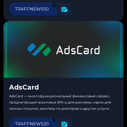
перестаешь воспринимать всерьез любой новый продукт,
TRAFFNEWS50
пока тот не докажет обратное делом. LuckyCards — история
несколько другая. Сервис вырос из внутренней
потребности медиабаингового холдинга LuckyGroup. То...
AdsCard
AdsCard — многофункциональный финансовый сервис,
предлагающий трастовые BIN-ы для рекламы, карты для
личных покупок, выплаты по реестрам и другие услуги.
Прозрачные комиссии, поддержка криптовалют и удобные
инструменты для управления финансами.
TRAFFNEWS20