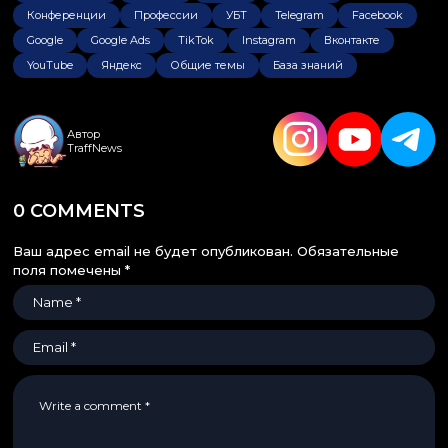
Конференции
Профессии
УБТ
Telegram
Facebook
Google
Google Ads
TikTok
Instagram
Вконтакте
YouTube
Яндекс
Общие темы
База знаний
Автор
TraffNews
0 COMMENTS
Ваш адрес email не будет опубликован.
Обязательные
поля помечены
*