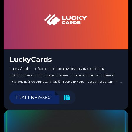
LuckyCards
LuckyCards — обзор сервиса виртуальных карт для
арбитражников Когда на рынке появляется очередной
платежный сервис для арбитражников, первая реакция —
скептицизм. Их уже было столько, что в какой-то момент
перестаешь воспринимать всерьез любой новый продукт,
TRAFFNEWS50
пока тот не докажет обратное делом. LuckyCards — история
несколько другая. Сервис вырос из внутренней
потребности медиабаингового холдинга LuckyGroup. То...