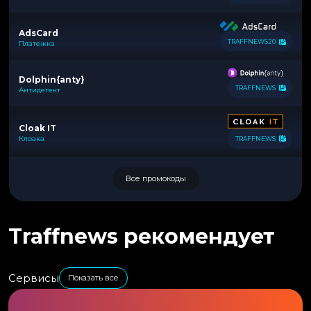
AdsCard
TRAFFNEWS20
Платежка
Dolphin{anty}
TRAFFNEWS
Антидетект
Cloak IT
Клоака
TRAFFNEWS
Все промокоды
Traffnews рекомендует
Сервисы
Показать все