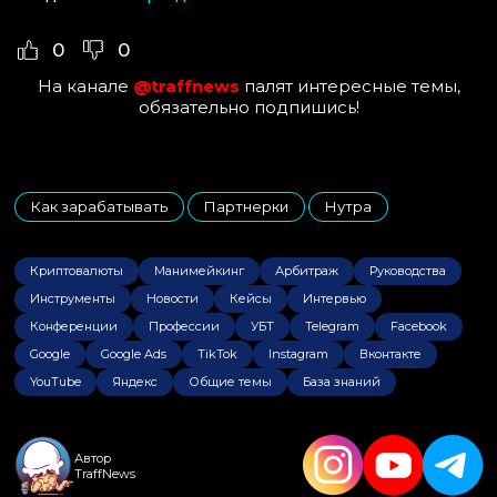
0
0
На канале
@traffnews
палят интересные темы,
обязательно подпишись!
Как зарабатывать
Партнерки
Нутра
,
,
Криптовалюты
Манимейкинг
Арбитраж
Руководства
Инструменты
Новости
Кейсы
Интервью
Конференции
Профессии
УБТ
Telegram
Facebook
Google
Google Ads
TikTok
Instagram
Вконтакте
YouTube
Яндекс
Общие темы
База знаний
Автор
TraffNews