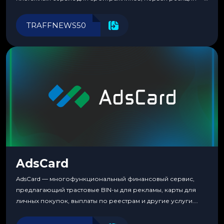
скептицизм. Их уже было столько, что в какой-то момент
перестаешь воспринимать всерьез любой новый продукт,
TRAFFNEWS50
пока тот не докажет обратное делом. LuckyCards — история
несколько другая. Сервис вырос из внутренней
потребности медиабаингового холдинга LuckyGroup. То...
AdsCard
AdsCard — многофункциональный финансовый сервис,
предлагающий трастовые BIN-ы для рекламы, карты для
личных покупок, выплаты по реестрам и другие услуги.
Прозрачные комиссии, поддержка криптовалют и удобные
инструменты для управления финансами.