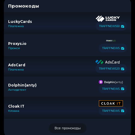
Промокоды
LuckyCards
Платежка
TRAFFNEWS50
Proxys.io
Прокси
TRAFFNEWS
AdsCard
TRAFFNEWS20
Платежка
Dolphin{anty}
TRAFFNEWS
Антидетект
Cloak IT
Клоака
TRAFFNEWS
Все промокоды