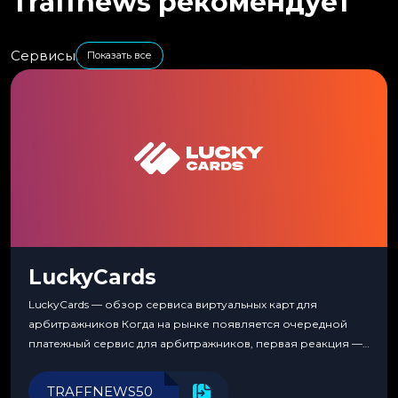
Traffnews рекомендует
Сервисы
Показать все
LuckyCards
LuckyCards — обзор сервиса виртуальных карт для
арбитражников Когда на рынке появляется очередной
платежный сервис для арбитражников, первая реакция —
скептицизм. Их уже было столько, что в какой-то момент
перестаешь воспринимать всерьез любой новый продукт,
TRAFFNEWS50