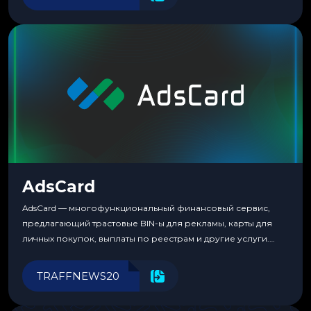
пока тот не докажет обратное делом. LuckyCards — история
несколько другая. Сервис вырос из внутренней
потребности медиабаингового холдинга LuckyGroup. То...
AdsCard
AdsCard — многофункциональный финансовый сервис,
предлагающий трастовые BIN-ы для рекламы, карты для
личных покупок, выплаты по реестрам и другие услуги.
Прозрачные комиссии, поддержка криптовалют и удобные
инструменты для управления финансами.
TRAFFNEWS20