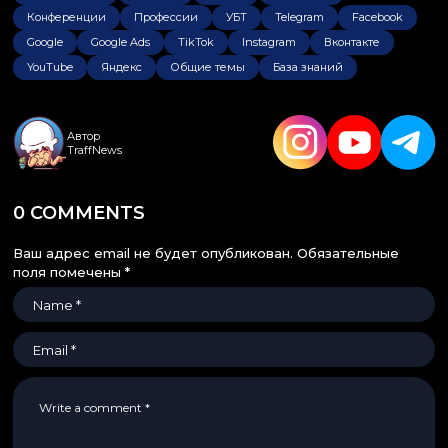
Конференции
Профессии
УБТ
Telegram
Facebook
Google
Google Ads
TikTok
Instagram
Вконтакте
YouTube
Яндекс
Общие темы
База знаний
Автор
TraffNews
0 COMMENTS
Ваш адрес email не будет опубликован.
Обязательные
поля помечены
*