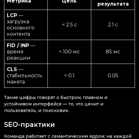
Метрика
Цель
результата
LCP
—
загрузка
< 2.5 с
2.1 с
основного
контента
FID / INP
—
время
< 100 мс
85 мс
реакции
CLS
—
стабильность
< 0.1
0.05
макета
Такие цифры говорят о быстром, плавном и
устойчивом интерфейсе — то, что ценит и
пользователь, и поисковик.
SEO-практики
Команда работает с семантическим ядром: на каждой